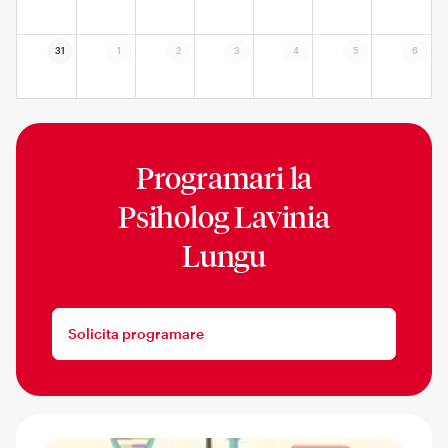
31
1
2
3
4
5
6
Programari la
Psiholog Lavinia
Lungu
Solicita programare