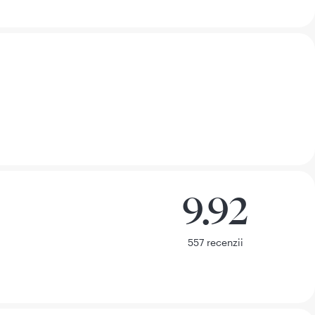
Recenzii
10
4095
9
158
8
43
7
15
6
14
5
14
4
8
3
7
2
8
1
16
9.92
9.92 din 10
557 recenzii
557
recenzii
Recenzii
10
537
9
11