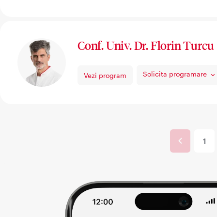
Conf. Univ. Dr. Florin Turcu
Solicita programare
Vezi program
Paginare
Pagi
Pag
1
anter
cur