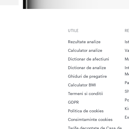
UTILE
R
Rezultate analize
Is
Calculator analize
Va
Dictionar de afectiuni
M
Dictionar de analize
In
Me
Ghiduri de pregatire
Pa
Calculator BMI
S
Termeni si conditii
Po
GDPR
Ki
Politica de cookies
Ex
Consimtaminte cookies
Tarife decontate de Casa de