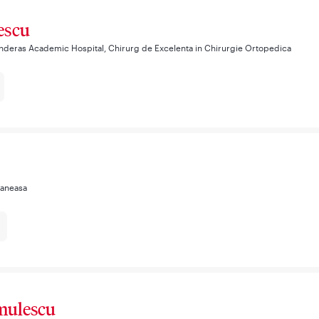
descu
nderas Academic Hospital, Chirurg de Excelenta in Chirurgie Ortopedica
Baneasa
omulescu