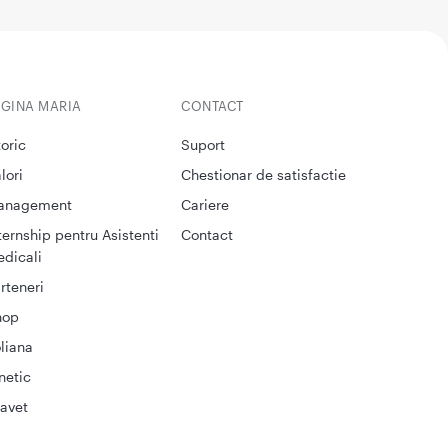
EGINA MARIA
CONTACT
toric
Suport
lori
Chestionar de satisfactie
anagement
Cariere
ternship pentru Asistenti
Contact
dicali
rteneri
hop
liana
netic
avet