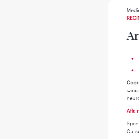
Medic
REGI
Ar
Coord
sansa
neuro
Afla 
Speci
Cursu