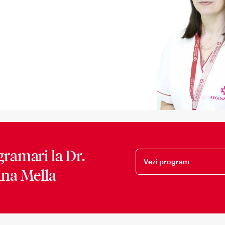
gramari la
Dr.
Vezi program
ina Mella