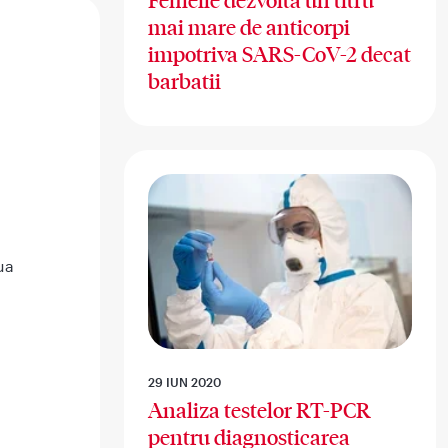
Femeile dezvolta un titru
mai mare de anticorpi
impotriva SARS-CoV-2 decat
barbatii
ua
i
29 IUN 2020
Analiza testelor RT-PCR
pentru diagnosticarea