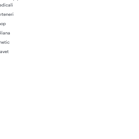
dicali
rteneri
hop
liana
netic
avet