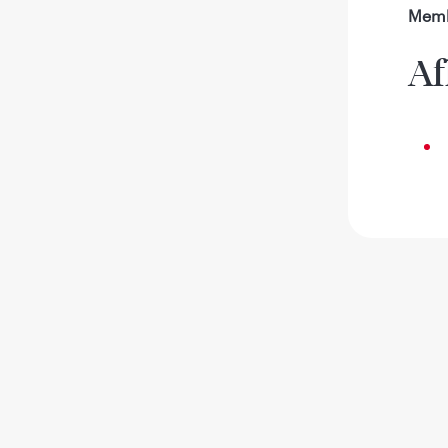
Mem
Af