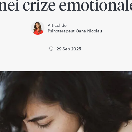
nei crize emotional
Articol de
Psihoterapeut Oana Nicolau
29 Sep 2025
la
Wikimedica
Sanatatea copiilor
Sanatatea femeii si sarci