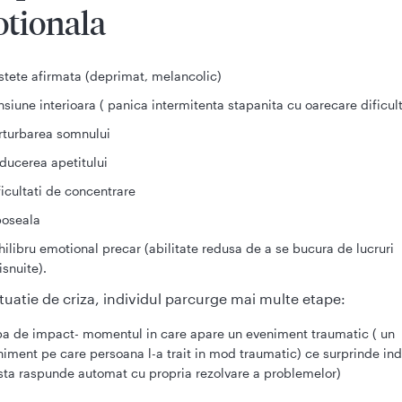
tionala
istete afirmata (deprimat, melancolic)
nsiune interioara ( panica intermitenta stapanita cu oarecare dificul
rturbarea somnului
ducerea apetitului
ficultati de concentrare
oseala
hilibru emotional precar (abilitate redusa de a se bucura de lucruri
isnuite).
situatie de criza, individul parcurge mai multe etape:
pa de impact- momentul in care apare un eveniment traumatic ( un
iment pe care persoana l-a trait in mod traumatic) ce surprinde indi
sta raspunde automat cu propria rezolvare a problemelor)