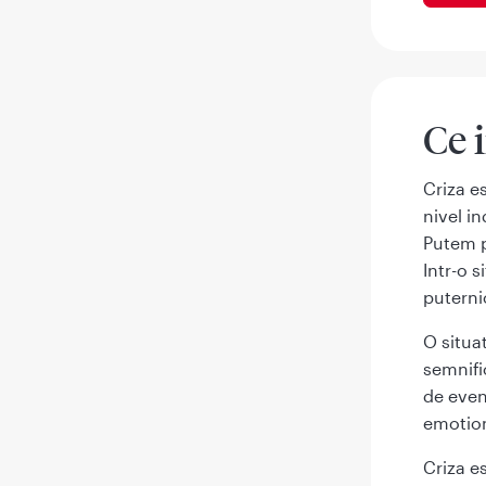
Ce 
Criza es
nivel in
Putem p
Intr-o 
puterni
O situa
semnifi
de even
emotion
Criza e