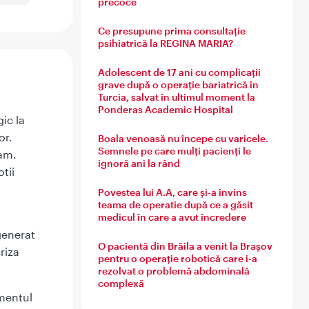
precoce
Ce presupune prima consultație
psihiatrică la REGINA MARIA?
Adolescent de 17 ani cu complicații
grave după o operație bariatrică în
Turcia, salvat în ultimul moment la
Ponderas Academic Hospital
ic la
or.
Boala venoasă nu începe cu varicele.
Semnele pe care mulți pacienți le
nam.
ignoră ani la rând
tii
Povestea lui A.A, care și-a învins
teama de operatie după ce a găsit
medicul în care a avut încredere
generat
O pacientă din Brăila a venit la Brașov
riza
pentru o operație robotică care i-a
rezolvat o problemă abdominală
complexă
imentul