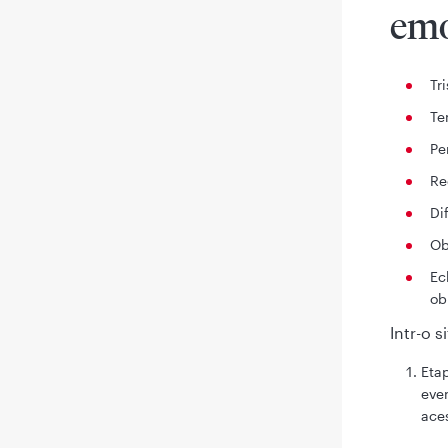
emo
Tr
Te
Pe
Re
Di
Ob
Ec
ob
Intr-o 
Eta
even
ace