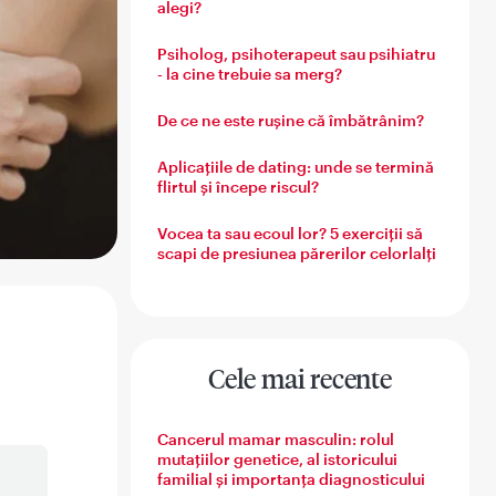
alegi?
Psiholog, psihoterapeut sau psihiatru
- la cine trebuie sa merg?
De ce ne este rușine că îmbătrânim?
Aplicațiile de dating: unde se termină
flirtul și începe riscul?
Vocea ta sau ecoul lor? 5 exerciții să
scapi de presiunea părerilor celorlalți
Cele mai recente
Cancerul mamar masculin: rolul
mutațiilor genetice, al istoricului
familial și importanța diagnosticului