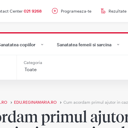
tact Center
021 9268
Programeaza-te
Rezultate
anatatea copiilor
Sanatatea femeii si sarcina
Categoria
.RO
EDU.REGINAMARIA.RO
Cum acordam primul ajutor in cazu
dam primul ajutor