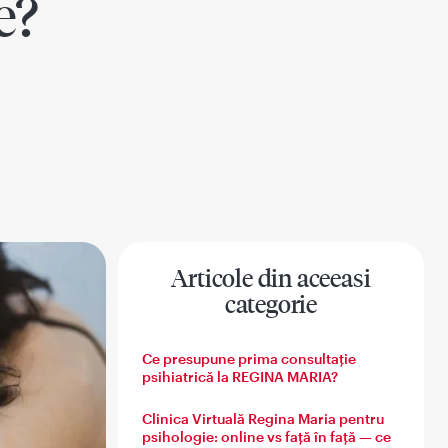
e?
Articole din aceeasi
categorie
na
Sanatatea barbatului
Sanatatea familiei
Ce presupune prima consultație
psihiatrică la REGINA MARIA?
Clinica Virtuală Regina Maria pentru
psihologie: online vs față în față — ce