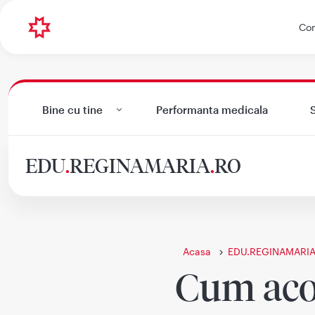
Con
Bine cu tine
Performanta medicala
S
EDU
.
REGINAMARIA
.
RO
Acasa
EDU.REGINAMARIA
Cum acor