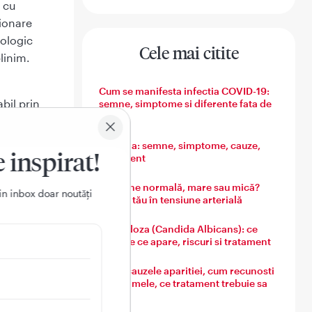
i cu
tionare
hologic
Cele mai citite
linim.
n
Cum se manifesta infectia COVID-19:
bil prin
semne, simptome si diferente fata de
gripa
Varicela: semne, simptome, cauze,
n mare
e inspirat!
tratament
al
criza nu
Tensiune normală, mare sau mică?
in inbox doar noutǎți
Ghidul tău în tensiune arterială
ie.
Candidoza (Candida Albicans): ce
este, de ce apare, riscuri si tratament
Guta: cauzele aparitiei, cum recunosti
simptomele, ce tratament trebuie sa
urmezi