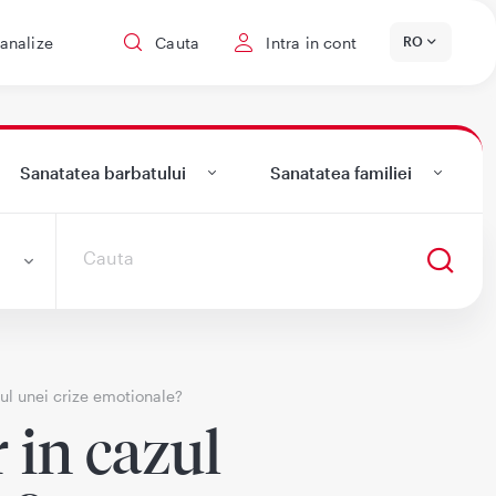
 analize
Cauta
Intra in cont
RO
Sanatatea barbatului
Sanatatea familiei
l unei crize emotionale?
 in cazul