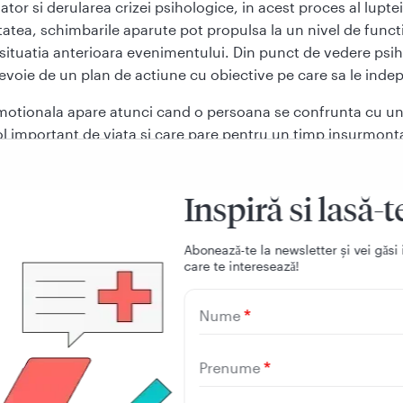
tor si derularea crizei psihologice, in acest proces al lupte
tatea, schimbarile aparute pot propulsa la un nivel de func
 situatia anterioara evenimentului. Din punct de vedere psi
voie de un plan de actiune cu obiective pe care sa le indep
motionala apare atunci cand o persoana se confrunta cu u
l important de viata si care pare pentru un timp insurmonta
rea metodelor obisnuite de rezolvare a problemelor.
a si durata de manifestare a unei crize psihologice depind i
Inspiră si lasă-t
de probabilitatea experimentarii unui eveniment cu potenti
ic, timp de expunere, dar si vulnerabilitate psihologica. O 
Aboneazǎ-te la newsletter și vei gǎsi 
ra indefinit, insasi numele ei arata ca este o stare tranzitor
care te intereseazǎ!
unei crize poate sa dureze de la cateva ore la cateva zile.
Nume
lele caracteristici ale crizei ar fi:
 eveniment declansator specific si identificabil
Prenume
rceptia ca situatie este stresanta si amenintatoare