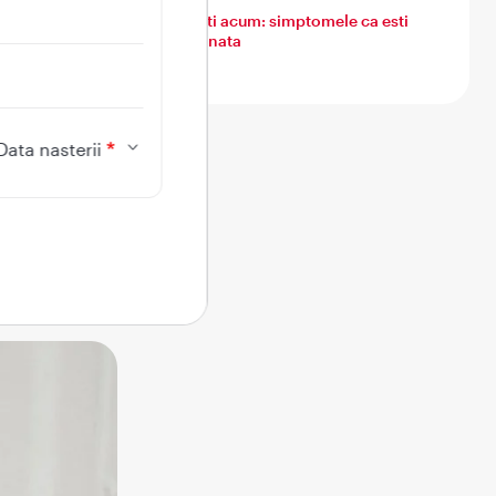
Ce simti acum: simptomele ca esti
insarcinata
dat unei
mpetenta
iv al
Data nasterii
rea
ale