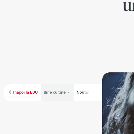
u
Bine cu tine
Noutati
Performanta medica
Inapoi la EDU