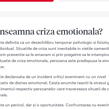
inseamna criza emotionala?
te definita ca un dezechilibru temporar psihologic si fiziolog
dividual. Situatiile de criza sunt inevitabile in vietile oamenil
rin preventie sa le amanam si prin pregatire sa le intampi
situatie de criza emotionala, persoana este predispusa la emo
ce.
tie declansata de un incident critic/ eveniment cu un nivel
cativ de distres emotional. Exista anumite reactii la stresul 
imentul respectiv persoanelor care traverseaza situatii de c
ala.
ste un pericol, dar si o oportunitate. Confruntarea cu even