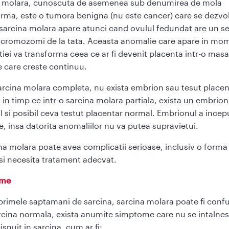
a molara, cunoscuta de asemenea sub denumirea de mola
orma, este o tumora benigna (nu este cancer) care se dezvol
 sarcina molara apare atunci cand ovulul fedundat are un se
 cromozomi de la tata. Aceasta anomalie care apare in mo
iei va transforma ceea ce ar fi devenit placenta intr-o mas
e care creste continuu.
sarcina molara completa, nu exista embrion sau tesut placen
 in timp ce intr-o sarcina molara partiala, exista un embrion
 si posibil ceva testut placentar normal. Embrionul a incep
e, insa datorita anomaliilor nu va putea supravietui.
na molara poate avea complicatii serioase, inclusiv o forma
si necesita tratament adecvat.
ome
 primele saptamani de sarcina, sarcina molara poate fi conf
rcina normala, exista anumite simptome care nu se intalnes
snuit in sarcina, cum ar fi: