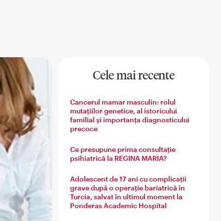
Cele mai recente
 barbatului
Sanatatea familiei
Cancerul mamar masculin: rolul
mutațiilor genetice, al istoricului
familial și importanța diagnosticului
precoce
Ce presupune prima consultație
psihiatrică la REGINA MARIA?
Adolescent de 17 ani cu complicații
grave după o operație bariatrică în
Turcia, salvat în ultimul moment la
Ponderas Academic Hospital