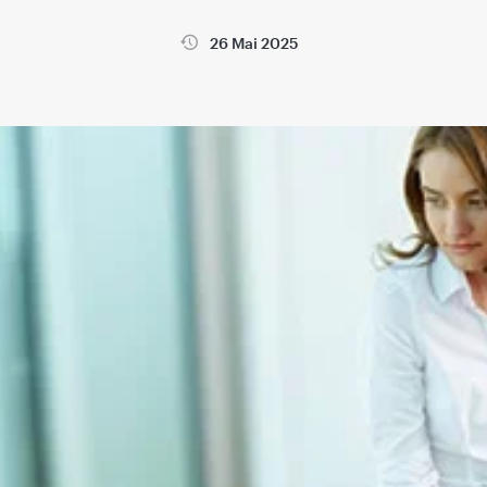
26 Mai 2025
a
Sanatatea copiilor
Sanatatea femeii si sarcina
Sanatatea