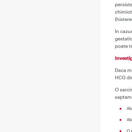
persist
chimiot
(hister
In cazu
gestati
poate t
Investig
Daca me
HCG din
O sarci
saptama
Ab
Ab
O 