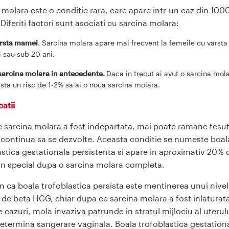
 molara este o conditie rara, care apare intr-un caz din 100
 Diferiti factori sunt asociati cu sarcina molara:
rsta mamei
. Sarcina molara apare mai frecvent la femeile cu varsta
i sau sub 20 ani.
sarcina molara in antecedente.
Daca in trecut ai avut o sarcina mola
ista un risc de 1-2% sa ai o noua sarcina molara.
atii
 sarcina molara a fost indepartata, mai poate ramane tesu
 continua sa se dezvolte. Aceasta conditie se numeste boal
astica gestationala persistenta si apare in aproximativ 20% 
 in special dupa o sarcina molara completa.
 ca boala trofoblastica persista este mentinerea unui nivel
 de beta HCG, chiar dupa ce sarcina molara a fost inlaturata
 cazuri, mola invaziva patrunde in stratul mijlociu al uterulu
etermina sangerare vaginala. Boala trofoblastica gestation