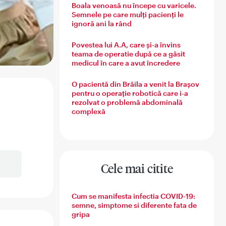
Boala venoasă nu începe cu varicele.
Semnele pe care mulți pacienți le
ignoră ani la rând
Povestea lui A.A, care și-a învins
teama de operatie după ce a găsit
medicul în care a avut încredere
O pacientă din Brăila a venit la Brașov
pentru o operație robotică care i-a
rezolvat o problemă abdominală
complexă
Cele mai citite
Cum se manifesta infectia COVID-19:
semne, simptome si diferente fata de
gripa