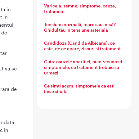
Varicela: semne, simptome, cauze,
ta in
tratament
t in
mentul
Tensiune normală, mare sau mică?
Ghidul tău în tensiune arterială
a de
Candidoza (Candida Albicans): ce
este, de ce apare, riscuri si tratament
tar
Guta: cauzele aparitiei, cum recunosti
simptomele, ce tratament trebuie sa
ut sa se
urmezi
Ce simti acum: simptomele ca esti
 rara de
insarcinata
undata
c in