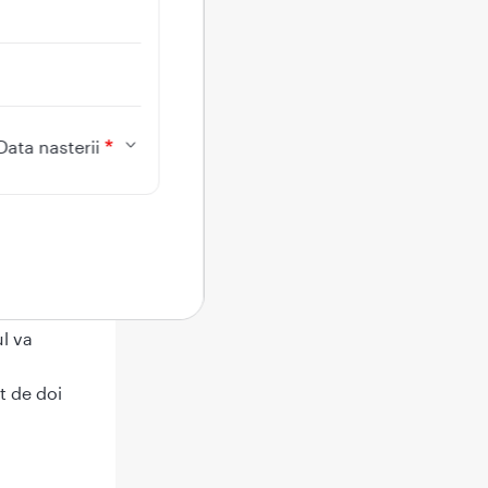
. In
Data nasterii
omozom
 Intr-o
mozomi
unt
insa
l va
t de doi