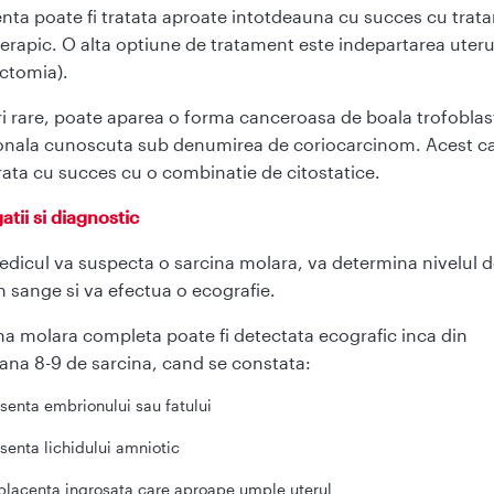
enta poate fi tratata aproate intotdeauna cu succes cu trat
erapic. O alta optiune de tratament este indepartarea uteru
ectomia).
ri rare, poate aparea o forma canceroasa de boala trofoblas
onala cunoscuta sub denumirea de coriocarcinom. Acest c
rata cu succes cu o combinatie de citostatice.
atii si diagnostic
dicul va suspecta o sarcina molara, va determina nivelul d
 sange si va efectua o ecografie.
na molara completa poate fi detectata ecografic inca din
na 8-9 de sarcina, cand se constata:
senta embrionului sau fatului
senta lichidului amniotic
placenta ingrosata care aproape umple uterul