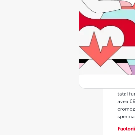
An
Hi
Cauze
Sarcina
mod nor
din fiec
sarcina
doar de
eliminat
Intr-o 
tatal f
avea 69
cromozo
spermat
Factorii