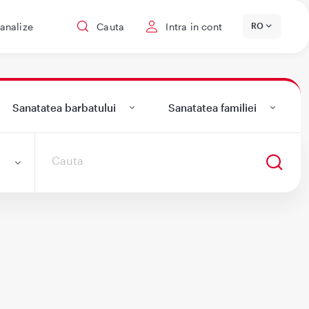
 analize
Cauta
Intra in cont
RO
Sanatatea barbatului
Sanatatea familiei