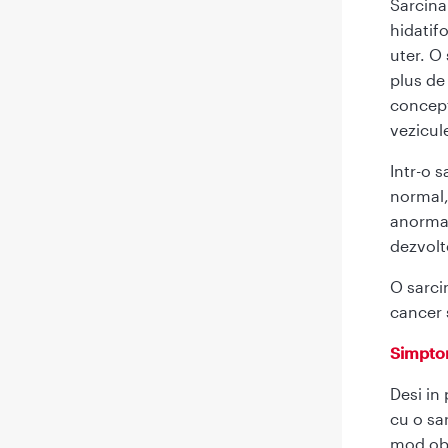
Sarcin
hidatif
uter. O
plus de
concept
vezicul
Intr-o 
normal,
anormal
dezvolt
O sarci
cancer 
Simpt
Desi in
cu o sa
mod obi