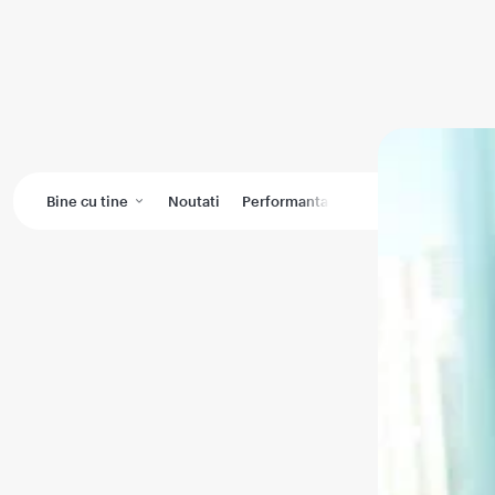
Bine cu tine
Noutati
Performanta medicala
Wikimedic