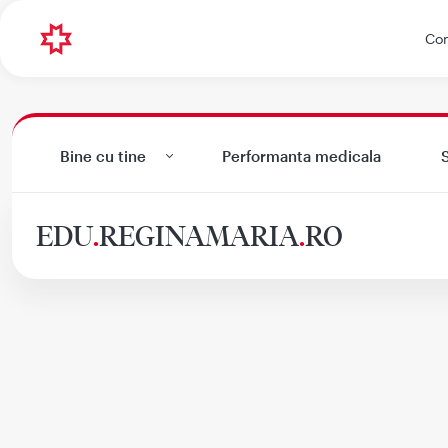
Con
Bine cu tine
Performanta medicala
S
EDU
.
REGINAMARIA
.
RO