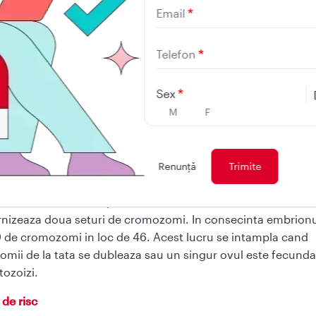
emie
Email
pertiroidism
Telefon
 molara este cauzata de o anomalie la nivelul oului fecundat
Sex
mal, celulele contin 23 de perechi de cromozomi. Un cr
M
F
are pereche este mostenit de la tata, iar celalalt de la mama.
 molara completa, toate celulele oului fertilizat contin cro
 la tata. Imediat dupa fertilizare, cromozomii de la mama s
Renunţă
i sau inactivati si cromozomii de la tata se duplica.
sarcina molara incompleta, cromozomii de la mama raman, 
urnizeaza doua seturi de cromozomi. In consecinta embrionu
 de cromozomi in loc de 46. Acest lucru se intampla cand
mii de la tata se dubleaza sau un singur ovul este fecunda
ozoizi.
 de risc