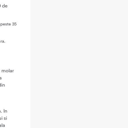
0 de
 peste 35
ra,
t molar
a
din
. In
i si
ala