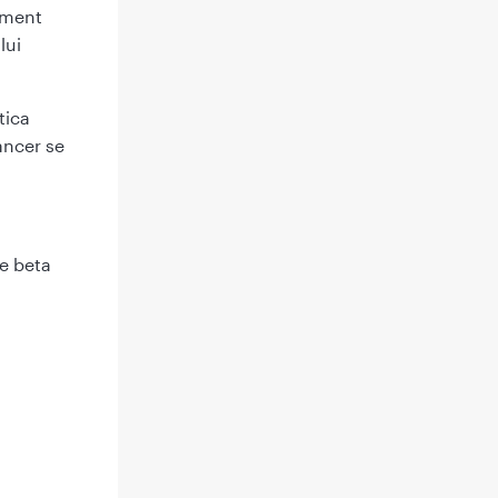
ament
lui
tica
ancer se
e beta