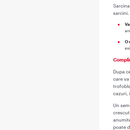
Sarcina
sarcini.
Va
an
O 
ex
Complic
Dupa ce
care va
trofobl
cazuri,
Un semn
crescut
anumite
poate d