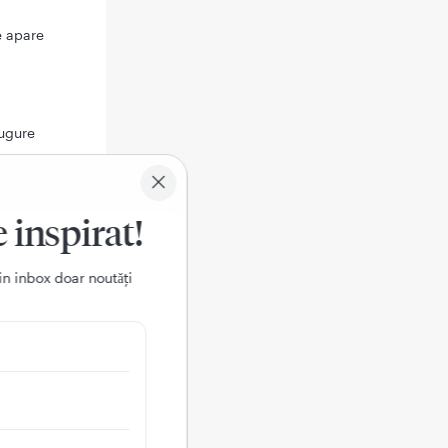
e apare
rugure
are,
e inspirat!
sarcinii
in inbox doar noutǎți
rezenta