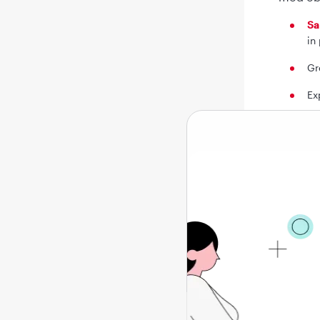
Sa
in
Gr
Ex
Ra
De asem
cum ar f
Cr
Hi
Pr
de
Ch