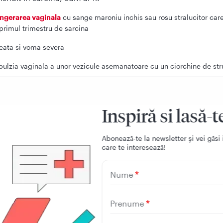
ngerarea vaginala
cu sange maroniu inchis sau rosu stralucitor car
 primul trimestru de sarcina
eata si voma severa
pulzia vaginala a unor vezicule asemanatoare cu un ciorchine de st
r, presiune sau durere in zona pelvina
enea, medicul va constata alte semne ale unei sarcini mol
Inspiră si lasă-t
i:
esterea rapida uterina – uterul este prea mare comparativ cu varsta 
Aboneazǎ-te la newsletter și vei gǎsi 
care te intereseazǎ!
pertensiune arteriala
Nume
eeclampsie
– o conditie care determina hipertensiune arteriala si p
 proteine in urina dupa saptamana 20 de sarcina
Prenume
iste ovariene