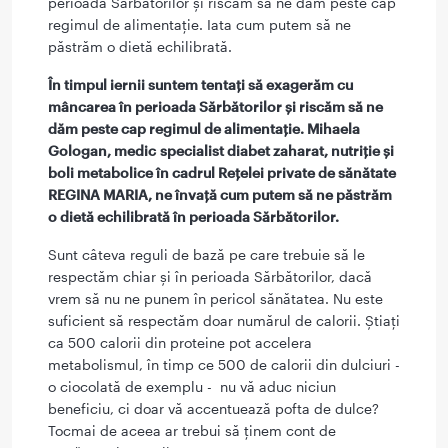
perioada Sărbătorilor şi riscăm să ne dăm peste cap
regimul de alimentaţie. Iata cum putem să ne
păstrăm o dietă echilibrată.
În timpul iernii suntem tentaţi să exagerăm cu
mâncarea în perioada Sărbătorilor şi riscăm să ne
dăm peste cap regimul de alimentaţie. Mihaela
Gologan, medic
specialist diabet zaharat, nutriție și
boli metabolice în cadrul Rețelei private de sănătate
REGINA MARIA, ne învaţă cum putem să ne păstrăm
o dietă echilibrată în perioada Sărbătorilor.
Sunt câteva reguli de bază pe care trebuie să le
respectăm chiar şi în perioada Sărbătorilor, dacă
vrem să nu ne punem în pericol sănătatea. Nu este
suficient să respectăm doar numărul de calorii. Știați
ca 500 calorii din proteine pot accelera
metabolismul, în timp ce 500 de calorii din dulciuri -
o ciocolată de exemplu - nu vă aduc niciun
beneficiu, ci doar vă accentuează pofta de dulce?
Tocmai de aceea ar trebui să ţinem cont de