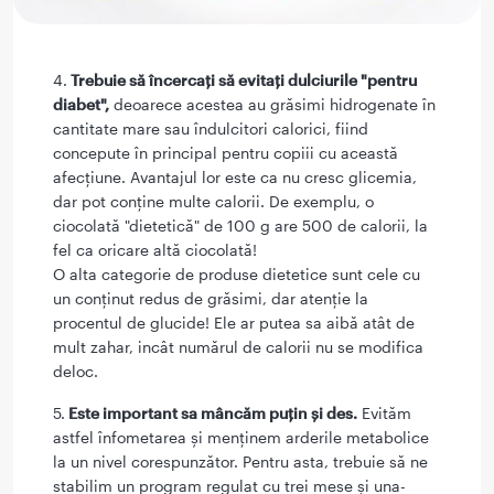
4.
Trebuie să încercați să evitați dulciurile "pentru
diabet",
deoarece acestea au grăsimi hidrogenate în
cantitate mare sau îndulcitori calorici, fiind
concepute în principal pentru copiii cu această
afecțiune. Avantajul lor este ca nu cresc glicemia,
dar pot conţine multe calorii. De exemplu, o
ciocolată "dietetică" de 100 g are 500 de calorii, la
fel ca oricare altă ciocolată!
O alta categorie de produse dietetice sunt cele cu
un conținut redus de grăsimi, dar atenție la
procentul de glucide! Ele ar putea sa aibă atât de
mult zahar, incât numărul de calorii nu se modifica
deloc.
5.
Este important sa mâncăm puțin și des.
Evităm
astfel înfometarea și menținem arderile metabolice
la un nivel corespunzător. Pentru asta, trebuie să ne
stabilim un program regulat cu trei mese și una-