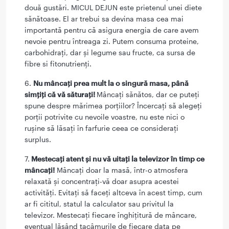
două gustări. MICUL DEJUN este prietenul unei diete
sănătoase. El ar trebui sa devina masa cea mai
importantă pentru că asigura energia de care avem
nevoie pentru întreaga zi. Putem consuma proteine,
carbohidrați, dar și legume sau fructe, ca sursa de
fibre si fitonutrienți.
6.
Nu mâncați prea mult la o singură masa, până
simțiți că vă săturați!
Mâncați sănătos, dar ce puteți
spune despre mărimea porțiilor? Încercați să alegeți
porții potrivite cu nevoile voastre, nu este nici o
rușine să lăsați în farfurie ceea ce considerați
surplus.
7.
Mestecați atent şi nu vă uitați la televizor în timp ce
mâncați!
Mâncați doar la masă, într-o atmosfera
relaxată și concentrați-vă doar asupra acestei
activități. Evitați să faceți altceva în acest timp, cum
ar fi cititul, statul la calculator sau privitul la
televizor. Mestecați fiecare înghițitură de mâncare,
eventual lăsând tacâmurile de fiecare data pe