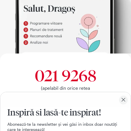
021 9268
(apelabil din orice retea
nationala, fixa sau mobila)
Inspiră si lasă-te inspirat!
Facebook
Youtube
LinkedIn
Instagram
Aboneazǎ-te la newsletter și vei gǎsi in inbox doar noutǎți
care te intereseazǎ!