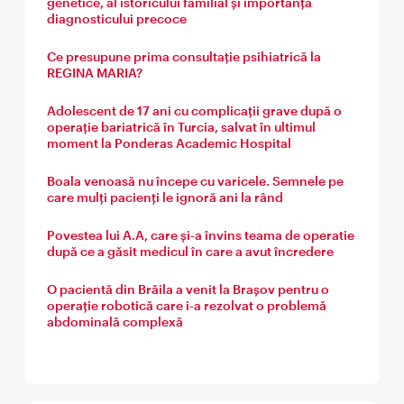
genetice, al istoricului familial și importanța
diagnosticului precoce
Ce presupune prima consultație psihiatrică la
REGINA MARIA?
Adolescent de 17 ani cu complicații grave după o
operație bariatrică în Turcia, salvat în ultimul
moment la Ponderas Academic Hospital
Boala venoasă nu începe cu varicele. Semnele pe
care mulți pacienți le ignoră ani la rând
Povestea lui A.A, care și-a învins teama de operatie
după ce a găsit medicul în care a avut încredere
O pacientă din Brăila a venit la Brașov pentru o
operație robotică care i-a rezolvat o problemă
abdominală complexă