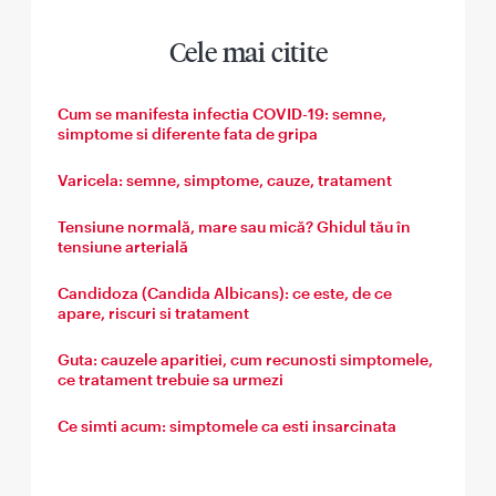
Cele mai citite
Cum se manifesta infectia COVID-19: semne,
simptome si diferente fata de gripa
Varicela: semne, simptome, cauze, tratament
Tensiune normală, mare sau mică? Ghidul tău în
tensiune arterială
Candidoza (Candida Albicans): ce este, de ce
apare, riscuri si tratament
Guta: cauzele aparitiei, cum recunosti simptomele,
ce tratament trebuie sa urmezi
Ce simti acum: simptomele ca esti insarcinata