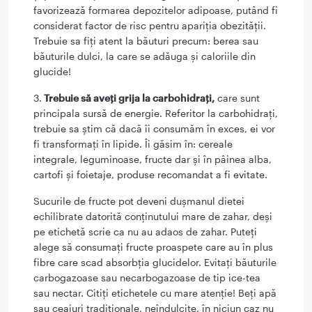
favorizează formarea depozitelor adipoase, putând fi
considerat factor de risc pentru apariția obezității.
Trebuie sa fiți atent la băuturi precum: berea sau
băuturile dulci, la care se adăuga și caloriile din
glucide!
3.
Trebuie să aveți grija la carbohidrați,
care sunt
principala sursă de energie. Referitor la carbohidrați,
trebuie sa știm că dacă îi consumăm în exces, ei vor
fi transformați în lipide. Îi găsim în: cereale
integrale, leguminoase, fructe dar și în pâinea alba,
cartofi și foietaje, produse recomandat a fi evitate.
Sucurile de fructe pot deveni dușmanul dietei
echilibrate datorită conținutului mare de zahar, deși
pe etichetă scrie ca nu au adaos de zahar. Puteți
alege să consumați fructe proaspete care au în plus
fibre care scad absorbția glucidelor. Evitați băuturile
carbogazoase sau necarbogazoase de tip ice-tea
sau nectar. Citiți etichetele cu mare atenție! Beți apă
sau ceaiuri tradiționale, neîndulcite, în niciun caz nu