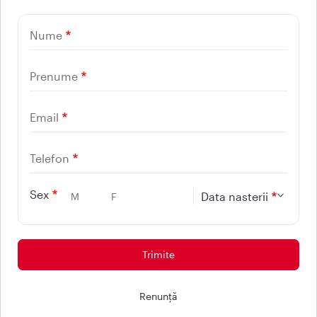
UTILE
Nume
CONTACT
REGINA MARIA
Prenume
Email
Telefon
Sex
Data nasterii
M
F
Protectia consumatorilor - ANPC
© 2026 - Reteaua Privata de Sanatate REGINA MARIA.
Renunţă
Toate drepturile rezervate.