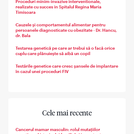
Proceduri minim-invazive interventionale,
realizate cu succes in Spitalul Regina Maria
Timisoara
Cauzele și comportamentul alimentar pentru
persoanele diagnosticate cu obezitate - Dr. Hancu,
dr. Bala
Testarea genetică pe care ar trebui să o facă orice
cuplu care plănuiește să aibă un copil
Testările genetice care cresc şansele de implantare
în cazul unei proceduri FIV
Cele mai recente
Cancerul mamar masculin: rolul mutațiilor