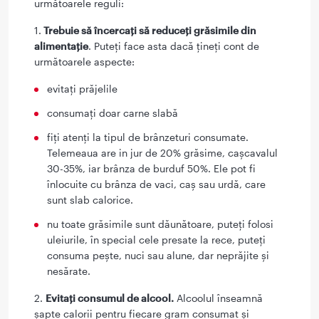
următoarele reguli:
1.
Trebuie să încercați să reduceți grăsimile din
alimentaţie
. Puteți face asta dacă ţineți cont de
următoarele aspecte:
evitați prăjelile
consumați doar carne slabă
fiți atenți la tipul de brânzeturi consumate.
Telemeaua are in jur de 20% grăsime, cașcavalul
30-35%, iar brânza de burduf 50%. Ele pot fi
înlocuite cu brânza de vaci, caș sau urdă, care
sunt slab calorice.
nu toate grăsimile sunt dăunătoare, puteți folosi
uleiurile, în special cele presate la rece, puteți
consuma pește, nuci sau alune, dar neprăjite și
nesărate.
2.
Evitați consumul de alcool.
Alcoolul înseamnă
șapte calorii pentru fiecare gram consumat și