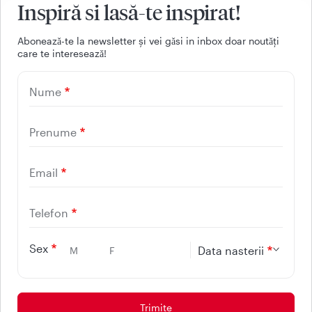
Inspiră si lasă-te inspirat!
Facebook
Youtube
LinkedIn
Instagram
Aboneazǎ-te la newsletter și vei gǎsi in inbox doar noutǎți
care te intereseazǎ!
UTILE
Nume
CONTACT
REGINA MARIA
Prenume
Email
Telefon
Sex
Data nasterii
M
F