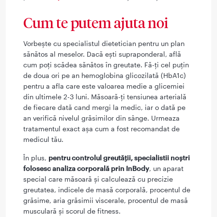
Cum te putem ajuta noi
Vorbeşte cu specialistul dietetician pentru un plan
sănătos al meselor. Dacă eşti supraponderal, află
cum poţi scădea sănătos în greutate. Fă-ţi cel puţin
de doua ori pe an hemoglobina glicozilată (HbA1c)
pentru a afla care este valoarea medie a glicemiei
din ultimele 2-3 luni. Măsoară-ţi tensiunea arterială
de fiecare dată cand mergi la medic, iar o dată pe
an verifică nivelul grăsimilor din sânge. Urmeaza
tratamentul exact aşa cum a fost recomandat de
medicul tău.
În plus,
pentru controlul greutăţii, specialistii noştri
folosesc analiza corporală prin InBody
, un aparat
special care măsoară şi calculează cu precizie
greutatea, indicele de masă corporală, procentul de
grăsime, aria grăsimii viscerale, procentul de masă
musculară şi scorul de fitness.