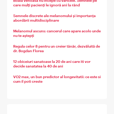
Boala venoasă nu începe cu varicele. Semnele pe
care mulți pacienți le ignoră ani la rând
Semnele discrete ale melanomului și importanța
abordării multidisciplinare
Melanomul ascuns: cancerul care apare acolo unde
nu te aștepți
Regula celor 8 pentru un creier tânăr, dezvăluită de
dr. Bogdan Florea
12 obiceiuri sanatoase la 20 de ani care iti vor
decide sanatatea la 40 de ani
VO2 max, un bun predictor al longevitatii: ce este si
cum il poti creste