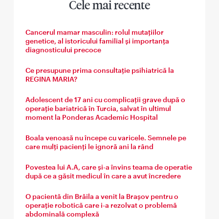
Cele mai recente
Cancerul mamar masculin: rolul mutațiilor
genetice, al istoricului familial și importanța
diagnosticului precoce
Ce presupune prima consultație psihiatrică la
REGINA MARIA?
Adolescent de 17 ani cu complicații grave după o
operație bariatrică în Turcia, salvat în ultimul
moment la Ponderas Academic Hospital
Boala venoasă nu începe cu varicele. Semnele pe
care mulți pacienți le ignoră ani la rând
Povestea lui A.A, care și-a învins teama de operatie
după ce a găsit medicul în care a avut încredere
O pacientă din Brăila a venit la Brașov pentru o
operație robotică care i-a rezolvat o problemă
abdominală complexă