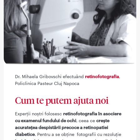
Dr. Mihaela Gribovschi efectuând
retinofotografia
,
Policlinica Pasteur Cluj Napoca
Cum te putem ajuta noi
Experţii noştri folosesc
retinofotografia în asociere
cu examenul fundului de ochi
, ceea ce
creşte
acurateţea despistării precoce a retinopatiei
diabetice
. Pentru a se obţine fotografii cu rezoluţie