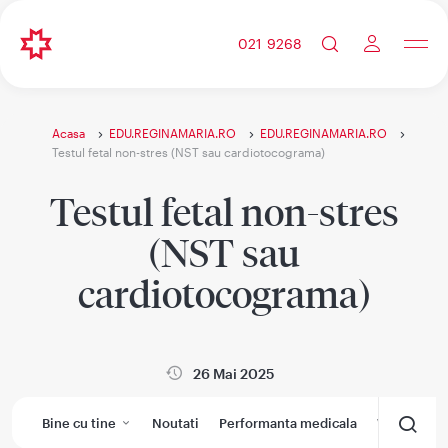
021 9268
Acasa
EDU.REGINAMARIA.RO
EDU.REGINAMARIA.RO
Testul fetal non-stres (NST sau cardiotocograma)
Testul fetal non-stres
(NST sau
cardiotocograma)
26 Mai 2025
Bine cu tine
Noutati
Performanta medicala
Wikimedic