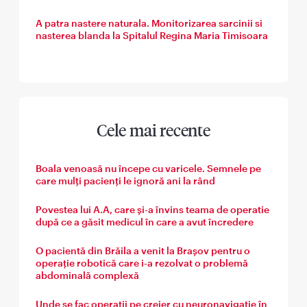
A patra nastere naturala. Monitorizarea sarcinii si
nasterea blanda la Spitalul Regina Maria Timisoara
Cele mai recente
Boala venoasă nu începe cu varicele. Semnele pe
care mulți pacienți le ignoră ani la rând
Povestea lui A.A, care și-a învins teama de operatie
după ce a găsit medicul în care a avut încredere
O pacientă din Brăila a venit la Brașov pentru o
operație robotică care i-a rezolvat o problemă
abdominală complexă
Unde se fac operații pe creier cu neuronavigație în