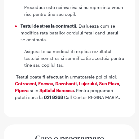
Procedura este neinvaziva si nu reprezinta vreun
risc pentru tine sau copil.
Testul de stres la contractii
. Evalueaza cum se
modifica rata batailor cordului fetal cand uterul
se contracta.
Asigura-te ca medicul iti explica rezultatul
testului non-stres si semnificatia acestuia pentru
tine sau copilul tau.
Testul poate fi efectuat in urmatoarele policlinici:
Cotroceni
,
Enescu
,
Dorobanti
,
Lujerului
,
Sun Plaza
,
Pipera
si in
Spitalul Baneasa
.
Pentru programari
puteti suna la
021 9268
Call Center REGINA MARIA
.
Cere o programare