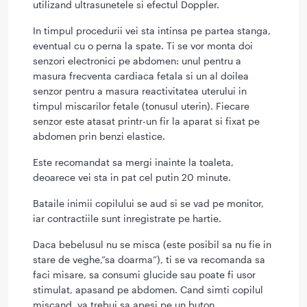
utilizand ultrasunetele si efectul Doppler.
In timpul procedurii vei sta intinsa pe partea stanga,
eventual cu o perna la spate. Ti se vor monta doi
senzori electronici pe abdomen: unul pentru a
masura frecventa cardiaca fetala si un al doilea
senzor pentru a masura reactivitatea uterului in
timpul miscarilor fetale (tonusul uterin). Fiecare
senzor este atasat printr-un fir la aparat si fixat pe
abdomen prin benzi elastice.
Este recomandat sa mergi inainte la toaleta,
deoarece vei sta in pat cel putin 20 minute.
Bataile inimii copilului se aud si se vad pe monitor,
iar contractiile sunt inregistrate pe hartie.
Daca bebelusul nu se misca (este posibil sa nu fie in
stare de veghe,”sa doarma”), ti se va recomanda sa
faci misare, sa consumi glucide sau poate fi usor
stimulat, apasand pe abdomen. Cand simti copilul
miscand, va trebui sa apesi pe un buton.