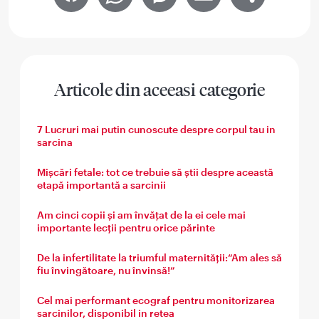
Facebook
WhatsApp
Messenger
Email
Share
Articole din aceeasi categorie
7 Lucruri mai putin cunoscute despre corpul tau in
sarcina
Mișcări fetale: tot ce trebuie să știi despre această
etapă importantă a sarcinii
Am cinci copii și am învățat de la ei cele mai
importante lecții pentru orice părinte
De la infertilitate la triumful maternității:“Am ales să
fiu învingătoare, nu învinsă!”
Cel mai performant ecograf pentru monitorizarea
sarcinilor, disponibil in retea