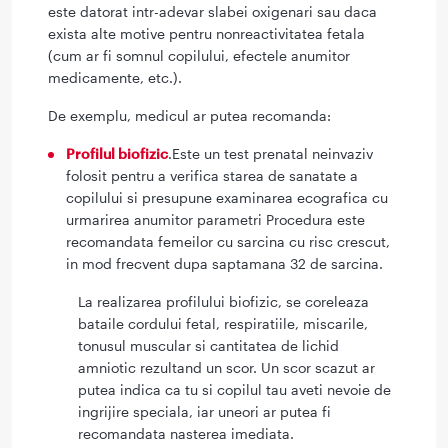
este datorat intr-adevar slabei oxigenari sau daca
exista alte motive pentru nonreactivitatea fetala
(cum ar fi somnul copilului, efectele anumitor
medicamente, etc.).
De exemplu, medicul ar putea recomanda:
Profilul biofizic
.Este un test prenatal neinvaziv
folosit pentru a verifica starea de sanatate a
copilului si presupune examinarea ecografica cu
urmarirea anumitor parametri Procedura este
recomandata femeilor cu sarcina cu risc crescut,
in mod frecvent dupa saptamana 32 de sarcina.
La realizarea profilului biofizic, se coreleaza
bataile cordului fetal, respiratiile, miscarile,
tonusul muscular si cantitatea de lichid
amniotic rezultand un scor. Un scor scazut ar
putea indica ca tu si copilul tau aveti nevoie de
ingrijire speciala, iar uneori ar putea fi
recomandata nasterea imediata.