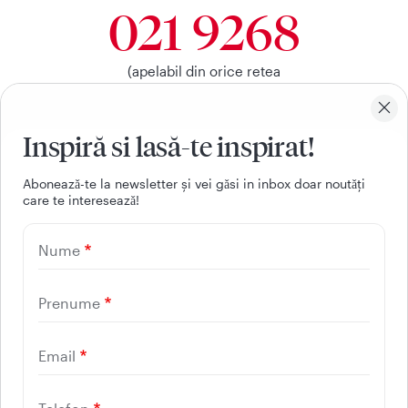
021 9268
(apelabil din orice retea
nationala, fixa sau mobila)
Inspiră si lasă-te inspirat!
Facebook
Youtube
LinkedIn
Instagram
Aboneazǎ-te la newsletter și vei gǎsi in inbox doar noutǎți
care te intereseazǎ!
UTILE
Nume
CONTACT
REGINA MARIA
Prenume
Email