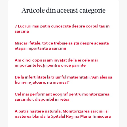
Articole din aceeasi categorie
7 Lucruri mai putin cunoscute despre corpul tau in
sarcina
Mișcări fetale: tot ce trebuie să știi despre această
etapă importantă a sarcinii
Am cinci copii și am învățat de la ei cele mai
importante lecții pentru orice părinte
De la infertilitate la triumful maternității:“Am ales să
fiu învingătoare, nu învinsă!”
Cel mai performant ecograf pentru monitorizarea
sarcinilor, disponibil in retea
A patra nastere naturala. Monitorizarea sarcinii si
nasterea blanda la Spitalul Regina Maria Timisoara