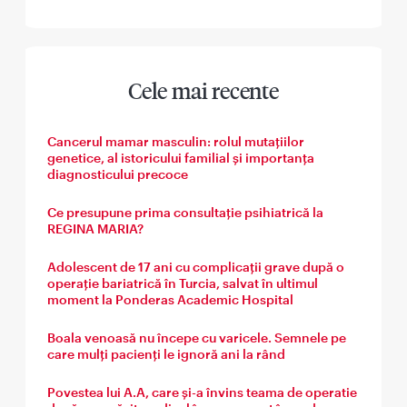
Cele mai recente
Cancerul mamar masculin: rolul mutațiilor
genetice, al istoricului familial și importanța
diagnosticului precoce
Ce presupune prima consultație psihiatrică la
REGINA MARIA?
Adolescent de 17 ani cu complicații grave după o
operație bariatrică în Turcia, salvat în ultimul
moment la Ponderas Academic Hospital
Boala venoasă nu începe cu varicele. Semnele pe
care mulți pacienți le ignoră ani la rând
Povestea lui A.A, care și-a învins teama de operatie