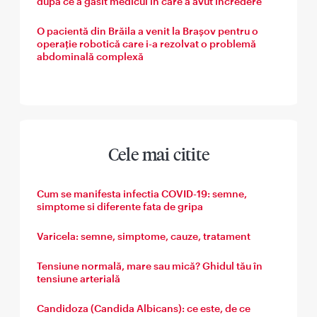
după ce a găsit medicul în care a avut încredere
O pacientă din Brăila a venit la Brașov pentru o
operație robotică care i-a rezolvat o problemă
abdominală complexă
Cele mai citite
Cum se manifesta infectia COVID-19: semne,
simptome si diferente fata de gripa
Varicela: semne, simptome, cauze, tratament
Tensiune normală, mare sau mică? Ghidul tău în
tensiune arterială
Candidoza (Candida Albicans): ce este, de ce