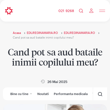
021 9268
Acasa
EDU.REGINAMARIA.RO
EDU.REGINAMARIA.RO
Cand pot sa aud bataile inimii copilului meu?
Cand pot sa aud bataile
inimii copilului meu?
26 Mai 2025
Bine cu tine
Noutati
Performanta medicala
Wikimedic