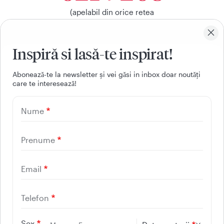
(apelabil din orice retea
nationala, fixa sau mobila)
Inspiră si lasă-te inspirat!
Facebook
Youtube
LinkedIn
Instagram
Aboneazǎ-te la newsletter și vei gǎsi in inbox doar noutǎți
care te intereseazǎ!
UTILE
Nume
CONTACT
REGINA MARIA
Prenume
Email
Telefon
Sex