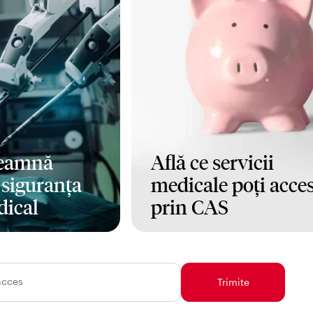
seamnă
Află ce servicii
i siguranța
medicale poți acce
dical
prin CAS
Mai mult
acces