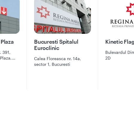
 Plaza
Bucuresti Spitalul
Kinetic Fla
Euroclinic
. 391,
Bulevardul Di
 Plaza,
2D
Calea Floreasca nr. 14a,
n mall,
sector 1, Bucuresti