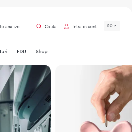
RO
te analize
Cauta
Intra in cont
turi
EDU
Shop