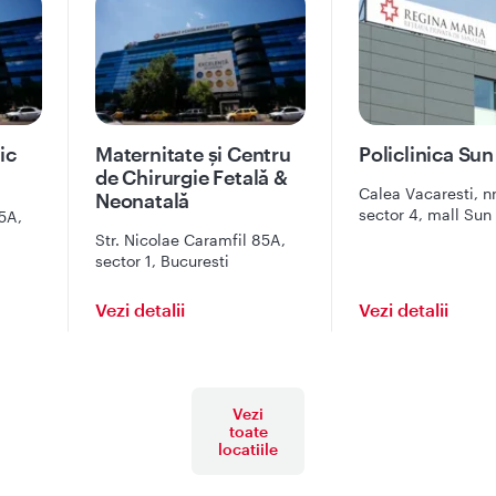
ic
Maternitate și Centru
Policlinica Sun
de Chirurgie Fetală &
Calea Vacaresti, nr
Neonatală
sector 4, mall Sun
5A,
etaj 2, intrarea pri
Str. Nicolae Caramfil 85A,
Bucuresti
sector 1, Bucuresti
Vezi detalii
Vezi detalii
Vezi
toate
locatiile