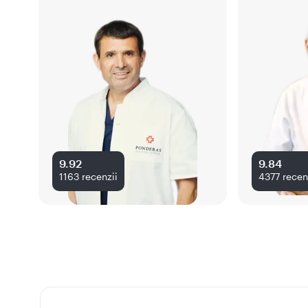
9.92
9.84
1163
recenzii
4377
recen