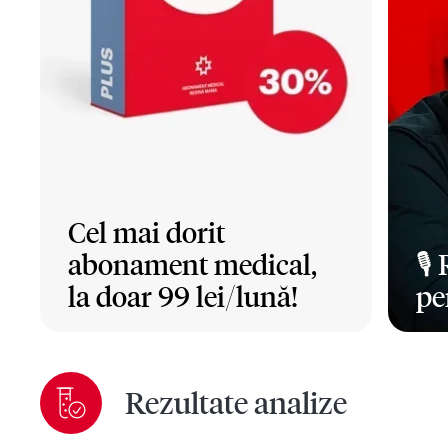
Cel mai dorit
abonament medical,
🎙️
la doar 99 lei/lună!
pe
Mai mult
Ma
Rezultate analize