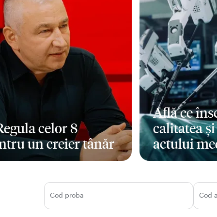
Află ce în
 Regula celor 8
calitatea ș
ntru un creier tânăr
actului me
i mult
Mai mult
Cod proba
Cod 