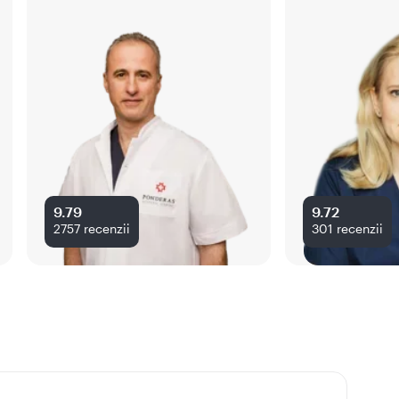
9.79
9.72
2757
recenzii
301
recenzii