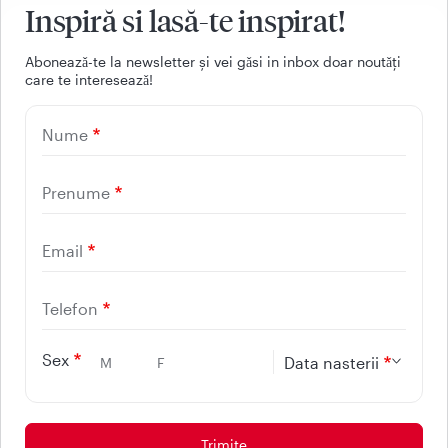
Inspiră si lasă-te inspirat!
Aboneazǎ-te la newsletter și vei gǎsi in inbox doar noutǎți
care te intereseazǎ!
021 9268
Nume
(apelabil din orice retea
nationala, fixa sau mobila)
Prenume
Email
Facebook
Youtube
LinkedIn
Instagram
Telefon
UTILE
Sex
Data nasterii
M
F
CONTACT
REGINA MARIA