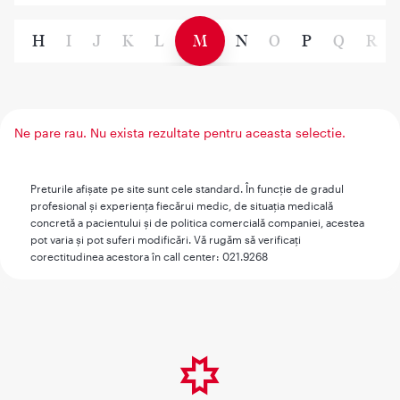
G
H
I
J
K
L
M
N
O
P
Q
R
Ne pare rau. Nu exista rezultate pentru aceasta selectie.
Preturile afişate pe site sunt cele standard. În funcţie de gradul
profesional şi experienţa fiecărui medic, de situaţia medicală
concretă a pacientului şi de politica comercială companiei, acestea
pot varia şi pot suferi modificări. Vă rugăm să verificaţi
corectitudinea acestora în call center: 021.9268