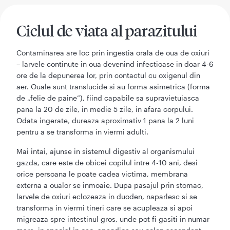
Ciclul de viata al parazitului
Contaminarea are loc prin ingestia orala de oua de oxiuri
– larvele continute in oua devenind infectioase in doar 4-6
ore de la depunerea lor, prin contactul cu oxigenul din
aer. Ouale sunt translucide si au forma asimetrica (forma
de „felie de paine”), fiind capabile sa supravietuiasca
pana la 20 de zile, in medie 5 zile, in afara corpului.
Odata ingerate, dureaza aproximativ 1 pana la 2 luni
pentru a se transforma in viermi adulti.
Mai intai, ajunse in sistemul digestiv al organismului
gazda, care este de obicei copilul intre 4-10 ani, desi
orice persoana le poate cadea victima, membrana
externa a oualor se inmoaie. Dupa pasajul prin stomac,
larvele de oxiuri eclozeaza in duoden, naparlesc si se
transforma in viermi tineri care se acupleaza si apoi
migreaza spre intestinul gros, unde pot fi gasiti in numar