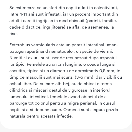
Se estimeaza ca un sfert din copiii aflati in colectivitati,
intre 4-11 ani sunt infestati, iar un procent important din
adultii care ii ingrijesc in mod obisnuit (parinti, familie,
cadre didactice, ingrijitoare) se afla, de asemenea, la
risc.
Enterobius vermicularis este un parazit intestinal uman-
patogen apartinand nematodelor, o specie de viermi.
Numiti si oxiuri, sunt usor de recunoscut dupa aspectul
lor tipic. Femelele au un cm lungime, o coada lunga si
ascutita, tipica si un diametru de aproximativ 0,5 mm, in
timp ce masculii sunt mai scunzi (3–5 mm), dar vizibili cu
ochiul liber. De culoare alb-bej, au de obicei o forma
cilindrica si miscari destul de viguroase in interiorul
lumenului intestinal, femelele avand obiceiul de a
parcurge tot colonul pentru a migra perianal, in cursul
noptii si a-si depune ouale. Oamenii sunt singura gazda
naturala pentru aceasta infectie.