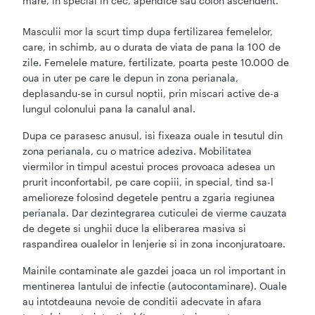
mare, in special in cec, apendice sau colon ascendent.
Masculii mor la scurt timp dupa fertilizarea femelelor,
care, in schimb, au o durata de viata de pana la 100 de
zile. Femelele mature, fertilizate, poarta peste 10.000 de
oua in uter pe care le depun in zona perianala,
deplasandu-se in cursul noptii, prin miscari active de-a
lungul colonului pana la canalul anal.
Dupa ce parasesc anusul, isi fixeaza ouale in tesutul din
zona perianala, cu o matrice adeziva. Mobilitatea
viermilor in timpul acestui proces provoaca adesea un
prurit inconfortabil, pe care copiii, in special, tind sa-l
amelioreze folosind degetele pentru a zgaria regiunea
perianala. Dar dezintegrarea cuticulei de vierme cauzata
de degete si unghii duce la eliberarea masiva si
raspandirea oualelor in lenjerie si in zona inconjuratoare.
Mainile contaminate ale gazdei joaca un rol important in
mentinerea lantului de infectie (autocontaminare). Ouale
au intotdeauna nevoie de conditii adecvate in afara