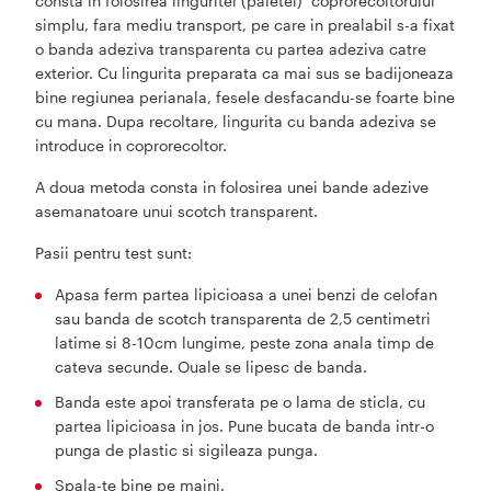
consta in folosirea linguritei (paletei) coprorecoltorului
simplu, fara mediu transport, pe care in prealabil s-a fixat
o banda adeziva transparenta cu partea adeziva catre
exterior. Cu lingurita preparata ca mai sus se badijoneaza
bine regiunea perianala, fesele desfacandu-se foarte bine
cu mana. Dupa recoltare, lingurita cu banda adeziva se
introduce in coprorecoltor.
A doua metoda consta in folosirea unei bande adezive
asemanatoare unui scotch transparent.
Pasii pentru test sunt:
Apasa ferm partea lipicioasa a unei benzi de celofan
sau banda de scotch transparenta de 2,5 centimetri
latime si 8-10cm lungime, peste zona anala timp de
cateva secunde. Ouale se lipesc de banda.
Banda este apoi transferata pe o lama de sticla, cu
partea lipicioasa in jos. Pune bucata de banda intr-o
punga de plastic si sigileaza punga.
Spala-te bine pe maini.