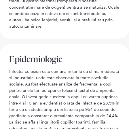
tractului gastrointestinal (temperaturi scazute,
concentratie mare de oxigen) pentru a se maturiza. Ouale
se embrioneaza in cateva ore si sunt transferate cu
ajutorul hainelor, lenjeriei, aerului si a prafului sau prin
autocontaminare.
Epidemiologie
Infectia cu oxiuri este comuna in tarile cu clima moderata
si industriale, unde este observata la toate nivelurile
sociale. Au fost efectuate analize de frecventa la copii
pentru unele tari europene: folosind testul de amprenta
anala. O investigatie suedeza la copiii cu varsta cuprinsa
intre 4 si 10 ani a evidentiat o rata de infectie de 28,5% in
timp ce un studiu amplu din Estonia pe 954 de copii de
gradinita a constatat o prevalenta comparabila de 24,4%.
La risc se afla si ingrijitorii copiilor (parinti, familia,
educatorii, invatatorii) la care prevalenta parazitozei este