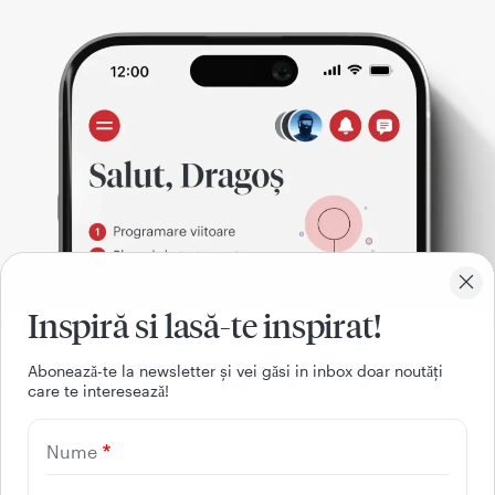
Inspiră si lasă-te inspirat!
Aboneazǎ-te la newsletter și vei gǎsi in inbox doar noutǎți
care te intereseazǎ!
021 9268
Nume
(apelabil din orice retea