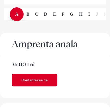
A
B
C
D
E
F
G
H
I
J
K
Amprenta anala
75.00 Lei
Contacteaza-ne