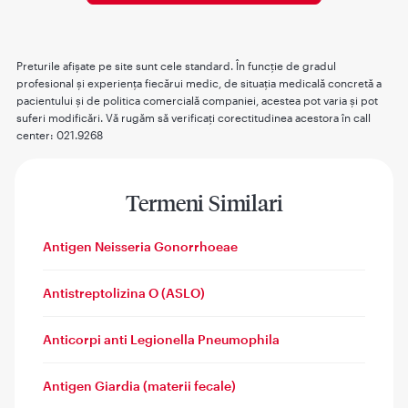
Preturile afişate pe site sunt cele standard. În funcţie de gradul
profesional şi experienţa fiecărui medic, de situaţia medicală concretă a
pacientului şi de politica comercială companiei, acestea pot varia şi pot
suferi modificări. Vă rugăm să verificaţi corectitudinea acestora în call
center: 021.9268
Termeni Similari
Antigen Neisseria Gonorrhoeae
Antistreptolizina O (ASLO)
Anticorpi anti Legionella Pneumophila
Antigen Giardia (materii fecale)