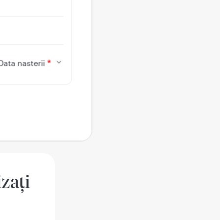
oprietăţi
ratamentul
Data nasterii
zia de a
ofilului de
izaţi