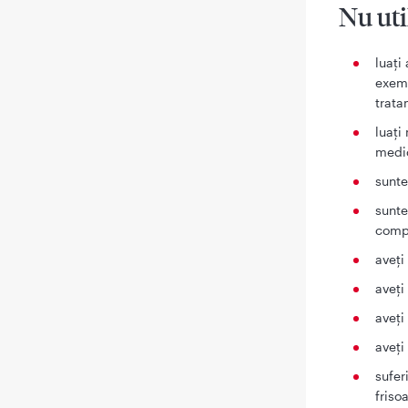
Nu uti
luaţi
exemp
trata
luaţi
medic
sunte
sunte
comp
aveţi
aveţi
aveţi
aveţi
sufer
friso