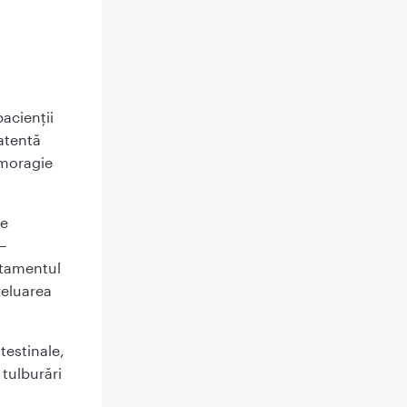
pacienţii
atentă
emoragie
te
–
ratamentul
reluarea
testinale,
 tulburări