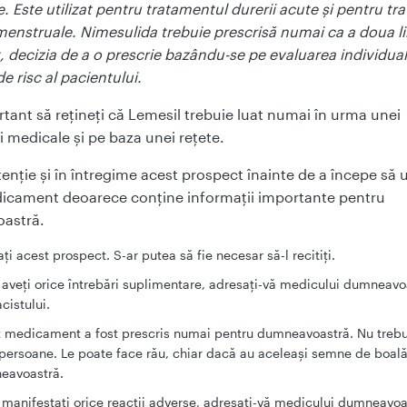
. Este utilizat pentru tratamentul durerii acute şi pentru t
menstruale. Nimesulida trebuie prescrisă numai ca a doua li
 decizia de a o prescrie bazându-se pe evaluarea individual
de risc al pacientului.
tant să reţineţi că Lemesil trebuie luat numai în urma unei
i medicale şi pe baza unei reţete.
atenţie şi în întregime acest prospect înainte de a începe să ut
icament deoarece conţine informaţii importante pentru
astră.
aţi acest prospect. S-ar putea să fie necesar să-l recitiţi.
aveţi orice întrebări suplimentare, adresaţi-vă medicului dumneavo
cistului.
 medicament a fost prescris numai pentru dumneavoastră. Nu trebui
 persoane. Le poate face rău, chiar dacă au aceleaşi semne de boal
eavoastră.
manifestaţi orice reacţii adverse, adresaţi-vă medicului dumneavoa