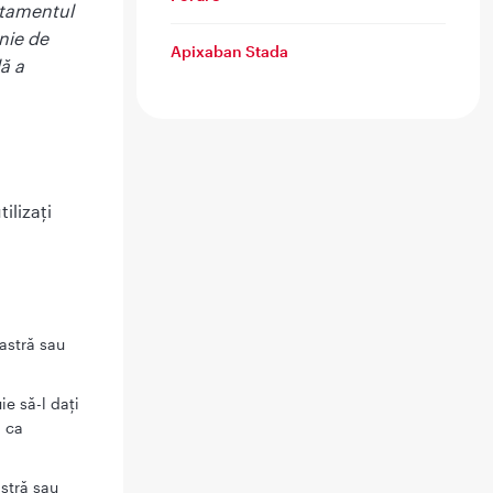
ratamentul
nie de
Apixaban Stada
ă a
ilizaţi
astră sau
e să-l daţi
ă ca
stră sau