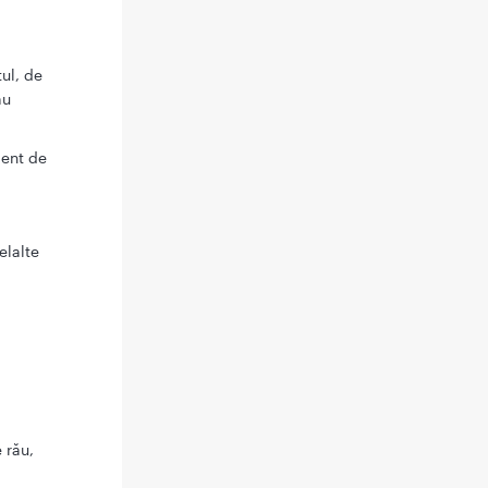
ul, de
au
dent de
elalte
 rău,