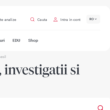
RO
te analize
Cauta
Intra in cont
uri
EDU
Shop
esil
investigatii si