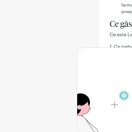
farma
prosp
Ce găs
Ce este Le
1. Ce trebu
2. Cum să 
3. Reacţii
4. Cum se
5. Conţinu