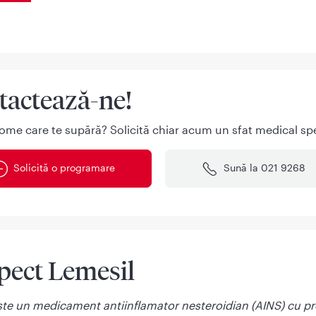
tactează-ne!
ome care te supără? Solicită chiar acum un sfat medical spe
Solicită o programare
Sună la 021 9268
pect Lemesil
ste un medicament antiinflamator nesteroidian (AINS) cu pr