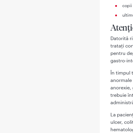
copii
ultim
Atenţi
Datorită r
trataţi c
pentru de
gastro-in
În timpul 
anormale 
anorexie, 
trebuie î
administr
La pacienţ
ulcer, col
hematolog