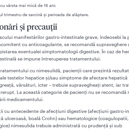
 cu vârsta mai mică de 16 ani;
ul trimestru de sarcină şi perioada de alăptare.
onări şi precauţii
iscului manifestărilor gastro-intestinale grave, îndeosebi la 
oncomitent cu anticoagulante, se recomandă supraveghere 
pistarea eventualei simptomatologii digestive. În caz de h
testinală se impune întreruperea tratamentului.
tratamentului cu nimesulidă, pacienţii care prezintă rezulta
ale testelor hepatice şi/sau simptome de afectare hepatică 
greaţă, vărsături, icter – trebuie supravegheaţi atent, iar t
ntrerupt. La această categorie de pacienţi nu se recomandă 
ării medicamentului.
ii cu antecedente de afecţiuni digestive (afecţiuni gastro-in
ită ulceroasă, boală Crohn) sau hematologice (coagulopatii,
ice) nimesulida trebuie administrată cu prudenţă şi sub