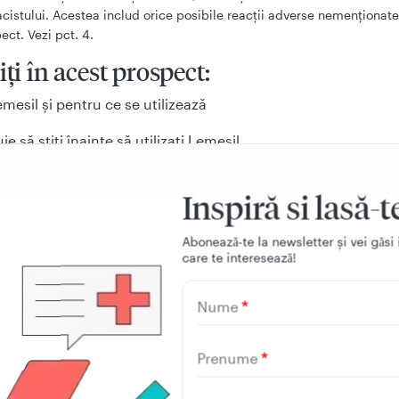
cistului. Acestea includ orice posibile reacţii adverse nemenţionate
ect. Vezi pct. 4.
iți în acest prospect:
mesil şi pentru ce se utilizează
ie să ştiţi înainte să utilizaţi Lemesil
utilizaţi Lemesil
Inspiră si lasă-t
 adverse posibile
Aboneazǎ-te la newsletter și vei gǎsi 
 păstrează Lemesil
care te intereseazǎ!
tul ambalajului şi alte informaţii
Nume
Prenume