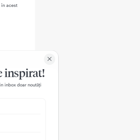
 în acest
e inspirat!
in inbox doar noutǎți