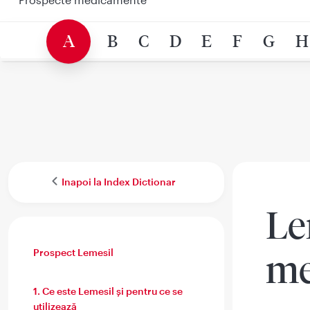
A
B
C
D
E
F
G
H
Inapoi la Index Dictionar
Le
Prospect Lemesil
me
1. Ce este Lemesil şi pentru ce se
utilizează