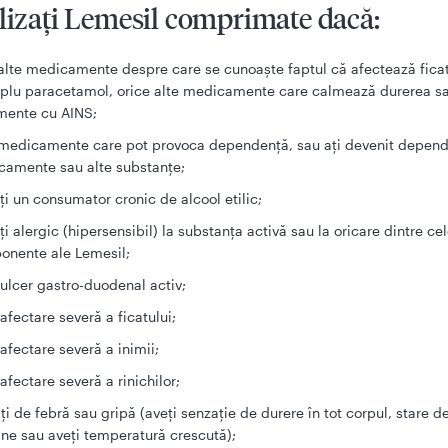
lizaţi Lemesil comprimate dacă:
 alte medicamente despre care se cunoaşte faptul că afectează ficat
lu paracetamol, orice alte medicamente care calmează durerea s
mente cu AINS;
 medicamente care pot provoca dependenţă, sau aţi devenit depen
amente sau alte substanţe;
ţi un consumator cronic de alcool etilic;
ţi alergic (hipersensibil) la substanţa activă sau la oricare dintre cel
onente ale Lemesil;
 ulcer gastro-duodenal activ;
 afectare severă a ficatului;
 afectare severă a inimii;
 afectare severă a rinichilor;
iţi de febră sau gripă (aveţi senzaţie de durere în tot corpul, stare de
ane sau aveţi temperatură crescută);