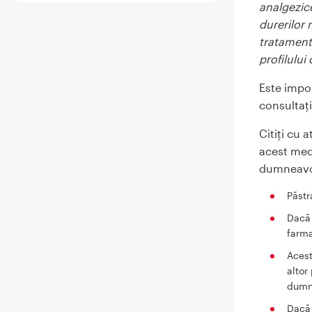
analgezice
durerilor 
tratament,
profilului 
Este impor
consultaţi
Citiţi cu 
acest med
dumneavo
Păstr
Dacă 
farma
Acest
altor
dumn
Dacă 