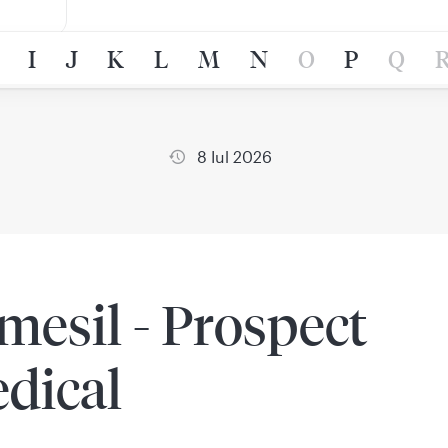
I
J
K
L
M
N
O
P
Q
8 Iul 2026
mesil - Prospect
dical