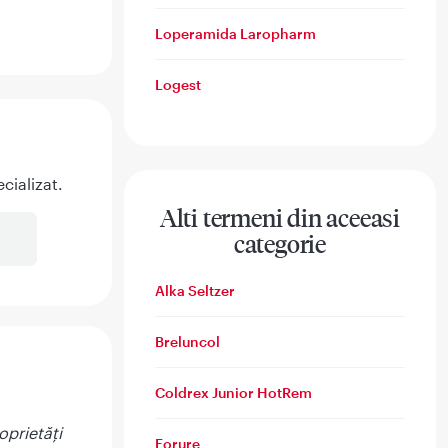
Loperamida Laropharm
Logest
cializat.
Alti termeni din aceeasi
categorie
Alka Seltzer
Breluncol
Coldrex Junior HotRem
oprietăţi
Forure