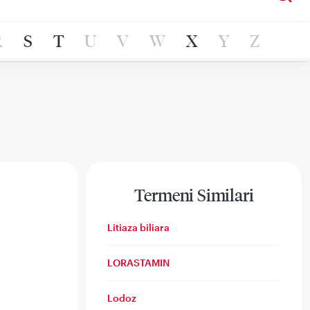
R
S
T
U
V
W
X
Y
Z
Termeni Similari
Litiaza biliara
LORASTAMIN
Lodoz