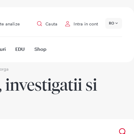
RO
te analize
Cauta
Intra in cont
uri
EDU
Shop
iorga
investigatii si