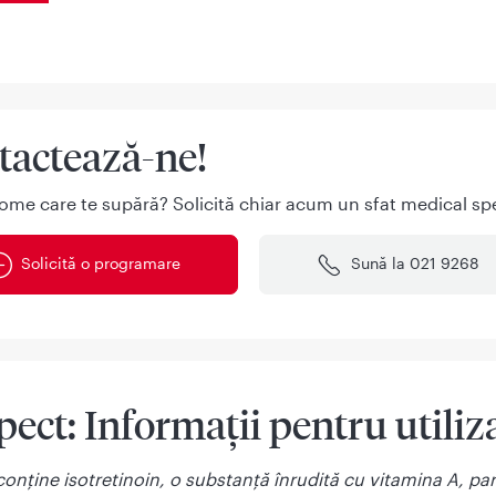
tactează-ne!
ome care te supără? Solicită chiar acum un sfat medical spe
Solicită o programare
Sună la 021 9268
ect: Informații pentru utiliz
conține isotretinoin, o substanță înrudită cu vitamina A, par