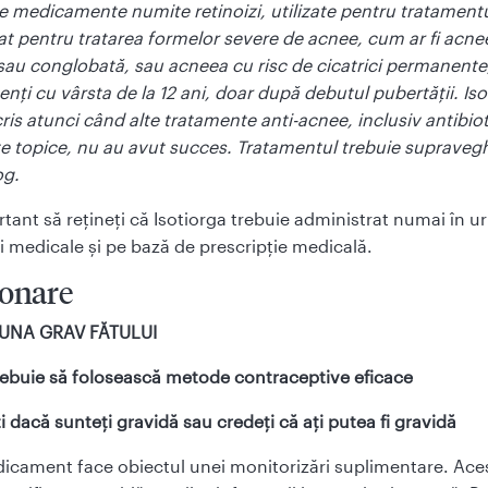
e medicamente numite retinoizi, utilizate pentru tratamentu
at pentru tratarea formelor severe de acnee, cum ar fi acne
au conglobată, sau acneea cu risc de cicatrici permanente, 
enți cu vârsta de la 12 ani, doar după debutul pubertății. Is
ris atunci când alte tratamente anti-acnee, inclusiv antibiot
e topice, nu au avut succes. Tratamentul trebuie supraveg
og.
tant să rețineți că Isotiorga trebuie administrat numai în 
i medicale și pe bază de prescripție medicală.
ionare
UNA GRAV FĂTULUI
rebuie să folosească metode contraceptive eficace
ți dacă sunteți gravidă sau credeți că ați putea fi gravidă
icament face obiectul unei monitorizări suplimentare. Aces