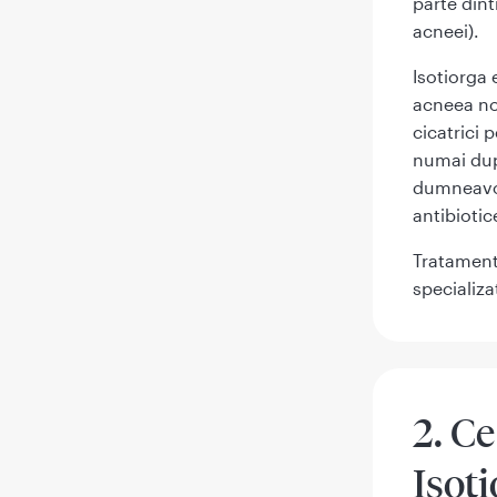
parte din
acneei).
Isotiorga 
acneea no
cicatrici 
numai după
dumneavoa
antibiotic
Tratament
specializa
2. Ce
Isot