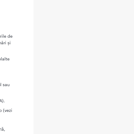
rile de
ări și
elalte
l sau
A).
p (vezi
ră,