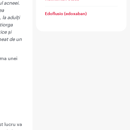
l acneei.
ea
Edoflusio (edoxaban)
la adulți
otiorga
ice și
heat de un
urma unei
t lucru va