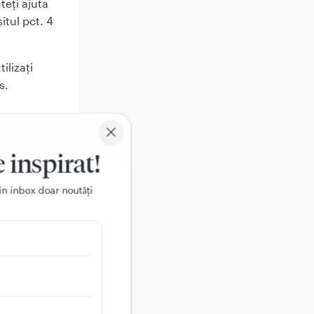
teți ajuta
itul pct. 4
ilizați
s.
astră sau
e inspirat!
e să il dați
 cu ale
in inbox doar noutǎți
stră sau
 enumerate