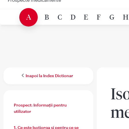
A
B
C
D
E
F
G
H
Inapoi la Index Dictionar
Is
Prospect: Informații pentru
me
utilizator
1. Ce este Isotiorga și pentru ce se