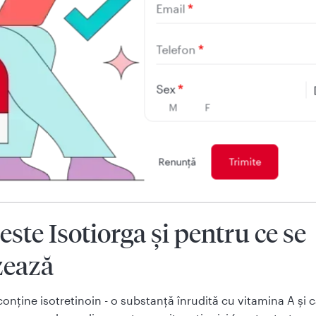
Email
ie să știți înainte să utilizați Isotiorga
Telefon
utilizați Isotiorga
 adverse posibile
Sex
M
F
 păstrează Isotiorga
tul ambalajului și alte informații
Renunţă
 este Isotiorga și pentru ce se
zează
conține isotretinoin - o substanță înrudită cu vitamina A și 