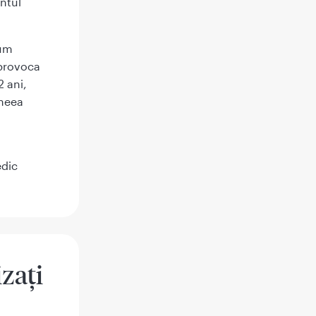
ntul
cum
 provoca
2 ani,
cneea
edic
izaţi