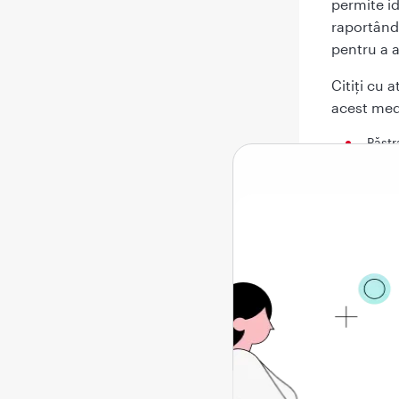
permite id
raportând 
pentru a a
Citiți cu 
acest med
Păstr
Dacă 
farma
Acest
altor
dumn
Dacă 
farma
în ac
Ce găs
1. Ce este