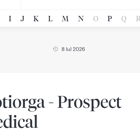
I
J
K
L
M
N
O
P
Q
8 Iul 2026
otiorga - Prospect
dical