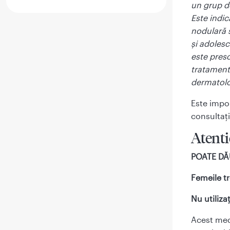
un grup d
Este indic
nodulară s
și adolesc
este presc
tratament
dermatol
Este impor
consultați
Atent
POATE DĂ
Femeile t
Nu utiliza
Acest med