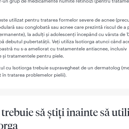
tr-un grup de medicamente numite retinoizi (pentru tratame
este utilizat pentru tratarea formelor severe de acnee (pre
dulară sau conglobată sau acnee care prezintă riscul de a
permanente), la adulți și adolescenți începând cu vârsta de 1
 debutul pubertatății. Veți utiliza Isotiorga atunci când a
stră nu s-a ameliorat cu tratamentele antiacnee, inclusiv
e și tratamentele pentru piele.
ul cu Isotiorga trebuie supravegheat de un dermatolog (m
t în tratarea problemelor pielii).
 trebuie să știţi înainte să util
iorga