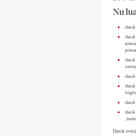
Nu lua
dacă 
dacă 
preca
preca
dacă 
compo
dacă 
dacă 
trigli
dacă 
dacă 
„Isot
Dacă orica