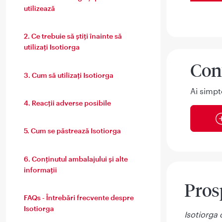
utilizează
2. Ce trebuie să știţi înainte să
utilizaţi Isotiorga
Con
3. Cum să utilizați Isotiorga
Ai simpt
4. Reacții adverse posibile
5. Cum se păstrează Isotiorga
6. Conținutul ambalajului și alte
informații
Prosp
FAQs - Întrebări frecvente despre
Isotiorga
Isotiorga 