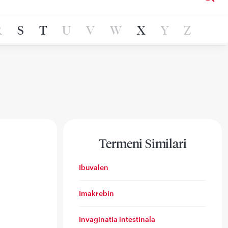
R
S
T
U
V
W
X
Y
Z
Termeni Similari
Ibuvalen
Imakrebin
Invaginatia intestinala