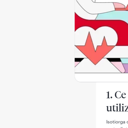
2. Ce trebu
3. Cum să 
4. Reacții
5. Cum se
6. Conținu
1. Ce
utili
Isotiorga 