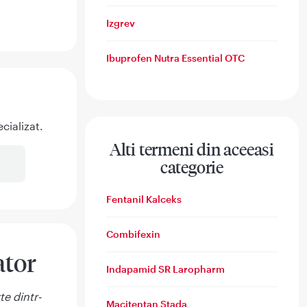
Izgrev
Ibuprofen Nutra Essential OTC
cializat.
Alti termeni din aceeasi
categorie
Fentanil Kalceks
Combifexin
ator
Indapamid SR Laropharm
te dintr-
Macitentan Stada