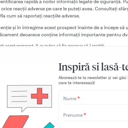
entificarea rapidă a noilor informații legate de siguranță. Pu
orice reacții adverse pe care le puteți avea. Consultați sfârș
fla cum să raportați reacțiile adverse.
atenție și în întregime acest prospect înainte de a începe să ut
icament deoarece conține informații importante pentru dv
ați acest prospect. S-ar putea să fie necesar să-l recitiţi.
aveți orice întrebări suplimentare, adresați-vă medicului dumneavo
cistului.
Inspiră si lasă-t
 medicament a fost prescris numai pentru dumneavoastră. Nu trebui
 persoane. Le poate face rău, chiar dacă au aceleași semne de boală
Aboneazǎ-te la newsletter și vei gǎsi 
care te intereseazǎ!
eavoastră.
manifestați orice reacții adverse, adresați-vă medicului dumneavoa
Nume
cistului. Acestea includ orice posibile reacții adverse care nu sunt
est prospect. Vezi pct. 4.
iţi în acest prospect
Prenume
 Isotiorga și pentru ce utilizează