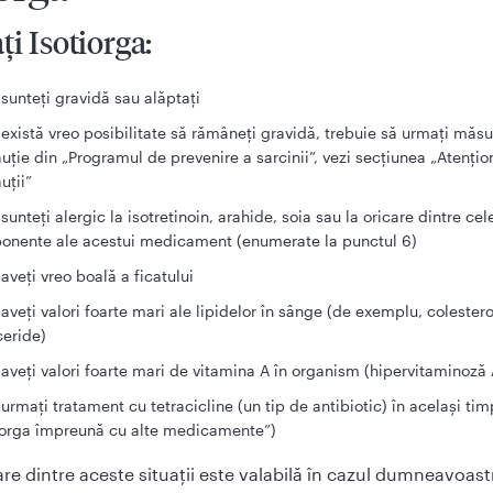
ţi Isotiorga:
sunteți gravidă sau alăptați
există vreo posibilitate să rămâneți gravidă, trebuie să urmați măsu
uție din „Programul de prevenire a sarcinii”, vezi secțiunea „Atenţion
uții”
sunteți alergic la isotretinoin, arahide, soia sau la oricare dintre cel
nente ale acestui medicament (enumerate la punctul 6)
aveți vreo boală a ficatului
aveți valori foarte mari ale lipidelor în sânge (de exemplu, colestero
ceride)
aveți valori foarte mari de vitamina A în organism (hipervitaminoză 
urmați tratament cu tetracicline (un tip de antibiotic) în același tim
iorga împreună cu alte medicamente”)
re dintre aceste situații este valabilă în cazul dumneavoast