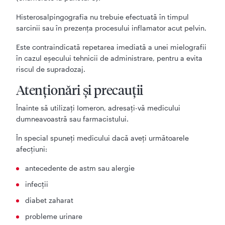
Histerosalpingografia nu trebuie efectuată în timpul
sarcinii sau în prezenţa procesului inflamator acut pelvin.
Este contraindicată repetarea imediată a unei mielografii
în cazul eşecului tehnicii de administrare, pentru a evita
riscul de supradozaj.
Atenţionări şi precauţii
Înainte să utilizaţi Iomeron, adresaţi-vă medicului
dumneavoastră sau farmacistului.
În special spuneți medicului dacă aveţi următoarele
afecţiuni:
antecedente de astm sau alergie
infecţii
diabet zaharat
probleme urinare