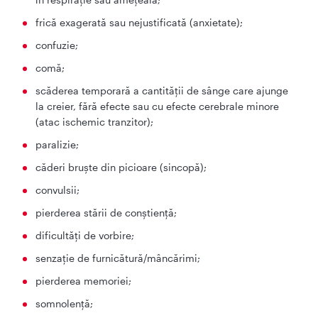
frică exagerată sau nejustificată (anxietate);
confuzie;
comă;
scăderea temporară a cantităţii de sânge care ajunge
la creier, fără efecte sau cu efecte cerebrale minore
(atac ischemic tranzitor);
paralizie;
căderi bruşte din picioare (sincopă);
convulsii;
pierderea stării de conştienţă;
dificultăţi de vorbire;
senzaţie de furnicătură/mâncărimi;
pierderea memoriei;
somnolenţă;