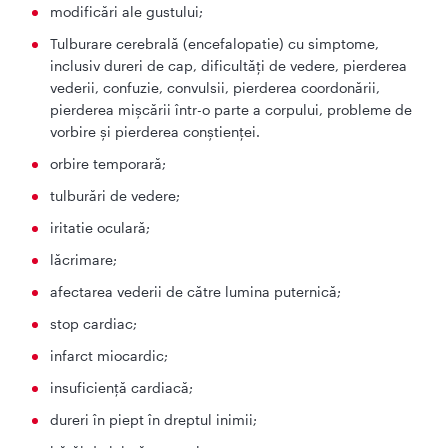
modificări ale gustului;
Tulburare cerebrală (encefalopatie) cu simptome,
inclusiv dureri de cap, dificultăți de vedere, pierderea
vederii, confuzie, convulsii, pierderea coordonării,
pierderea mișcării într-o parte a corpului, probleme de
vorbire și pierderea conștienței.
orbire temporară;
tulburări de vedere;
iritatie oculară;
lăcrimare;
afectarea vederii de către lumina puternică;
stop cardiac;
infarct miocardic;
insuficienţă cardiacă;
dureri în piept în dreptul inimii;