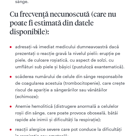
sânge.
Cu frecvenţă necunoscută (care nu
poate fi estimată din datele
disponibile):
adresați-vă imediat medicului dumneavoastră dacă
prezentați o reacție gravă la nivelul pielii: erupție pe
piele, de culoare roșiatică, cu aspect de solzi, cu
umflături sub piele și bășici (pustuloză exantematică).
scăderea numărului de celule din sânge responsabile
de coagularea acestuia (trombocitopenie), care creşte
riscul de apariţie a sângerărilor sau vânătăilor
(echimoze);
Anemie hemolitică (distrugere anormală a celulelor
roşii din sânge, care poate provoca oboseală, bătăi
rapide ale inimii și dificultăţi la respirație);
reacţii alergice severe care pot conduce la dificultăţi
în respiraţie sau ameţeală;