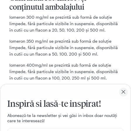
conținutul ambalajului
Iomeron 300 mg/ml se prezintă sub formă de soluție
limpede, fără particule vizibile în suspensie, disponibilă
în cutii cu un flacon a 20, 50, 100, 200 şi 500 ml.
Iomeron 350 mg/ml se prezintă sub formă de soluție
limpede, fără particule vizibile în suspensie, disponibilă
în cutii cu un flacon a 50, 100, 200 şi 500 ml.
Iomeron 400mg/ml se prezintă sub formă de soluție
limpede, fără particule vizibile în suspensie, disponibilă
în cutii cu un flacon a 100, 200, 250 ml și 500 ml.
Deținătorul autorizației de punere
pe piață
Inspiră si lasă-te inspirat!
BRACCO IMAGING SpA
Aboneazǎ-te la newsletter și vei gǎsi in inbox doar noutǎți
Via Egidio Folli 50, 20134 Milano, Italia
care te intereseazǎ!
Fabricanți