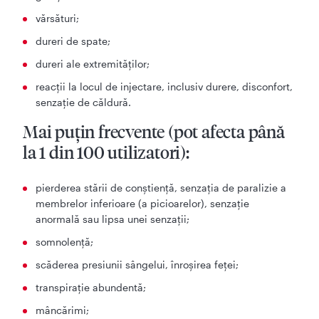
vărsături;
dureri de spate;
dureri ale extremităţilor;
reacţii la locul de injectare, inclusiv durere, disconfort,
senzaţie de căldură.
Mai puţin frecvente (pot afecta până
la 1 din 100 utilizatori):
pierderea stării de conştienţă, senzaţia de paralizie a
membrelor inferioare (a picioarelor), senzaţie
anormală sau lipsa unei senzaţii;
somnolenţă;
scăderea presiunii sângelui, înroşirea feţei;
transpiraţie abundentă;
mâncărimi;