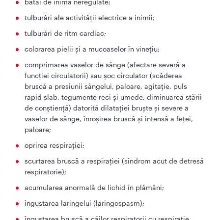
bătăi de inimă neregulate;
tulburări ale activității electrice a inimii;
tulburări de ritm cardiac;
colorarea pielii şi a mucoaselor în vineţiu;
comprimarea vaselor de sânge (afectare severă a
funcţiei circulatorii) sau şoc circulator (scăderea
bruscă a presiunii sângelui, paloare, agitaţie, puls
rapid slab, tegumente reci și umede, diminuarea stării
de conştienţă) datorită dilataţiei bruşte şi severe a
vaselor de sânge, înroşirea bruscă şi intensă a feţei,
paloare;
oprirea respiraţiei;
scurtarea bruscă a respiraţiei (sindrom acut de detresă
respiratorie);
acumularea anormală de lichid în plămâni;
îngustarea laringelui (laringospasm);
îngustarea bruscă a căilor respiratorii cu respiraţie