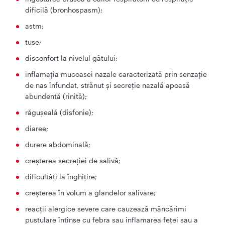
dificilă (bronhospasm);
astm;
tuse;
disconfort la nivelul gâtului;
inflamaţia mucoasei nazale caracterizată prin senzaţie
de nas înfundat, strănut şi secreţie nazală apoasă
abundentă (rinită);
răguşeală (disfonie);
diaree;
durere abdominală;
creşterea secreţiei de salivă;
dificultăţi la înghiţire;
creşterea în volum a glandelor salivare;
reacţii alergice severe care cauzează mâncărimi
pustulare întinse cu febra sau inflamarea feţei sau a