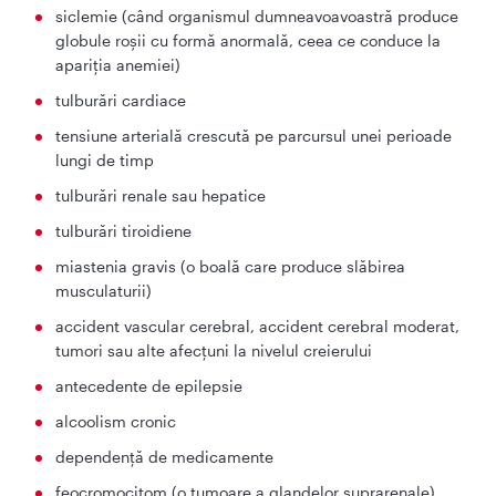
siclemie (când organismul dumneavoavoastră produce
globule roşii cu formă anormală, ceea ce conduce la
apariţia anemiei)
tulburări cardiace
tensiune arterială crescută pe parcursul unei perioade
lungi de timp
tulburări renale sau hepatice
tulburări tiroidiene
miastenia gravis (o boală care produce slăbirea
musculaturii)
accident vascular cerebral, accident cerebral moderat,
tumori sau alte afecţuni la nivelul creierului
antecedente de epilepsie
alcoolism cronic
dependenţă de medicamente
feocromocitom (o tumoare a glandelor suprarenale)