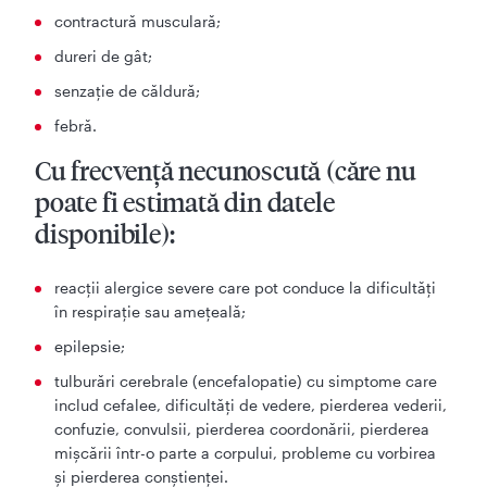
contractură musculară;
dureri de gât;
senzaţie de căldură;
febră.
Cu frecvenţă necunoscută (căre nu
poate fi estimată din datele
disponibile):
reacţii alergice severe care pot conduce la dificultăţi
în respiraţie sau ameţeală;
epilepsie;
tulburări cerebrale (encefalopatie) cu simptome care
includ cefalee, dificultăți de vedere, pierderea vederii,
confuzie, convulsii, pierderea coordonării, pierderea
mișcării într-o parte a corpului, probleme cu vorbirea
și pierderea conștienței.