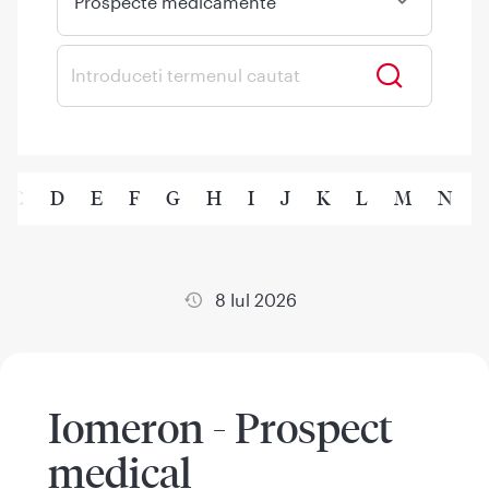
Prospecte medicamente
C
D
E
F
G
H
I
J
K
L
M
N
8 Iul 2026
Iomeron - Prospect
medical