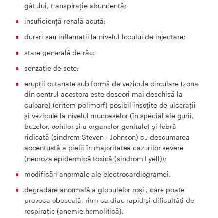
gâtului, transpiraţie abundentă;
insuficienţă renală acută;
dureri sau inflamaţii la nivelul locului de injectare;
stare generală de rău;
senzaţie de sete;
erupţii cutanate sub formă de vezicule circulare (zona
din centrul acestora este deseori mai deschisă la
culoare) (eritem polimorf) posibil însoţite de ulceraţii
şi vezicule la nivelul mucoaselor (în special ale gurii,
buzelor, ochilor şi a organelor genitale) şi febră
ridicată (sindrom Steven - Johnson) cu descumarea
accentuată a pielii în majoritatea cazurilor severe
(necroza epidermică toxică (sindrom Lyell));
modificări anormale ale electrocardiogramei.
degradare anormală a globulelor roșii, care poate
provoca oboseală, ritm cardiac rapid și dificultăți de
respirație (anemie hemolitică).