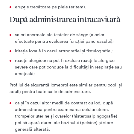
erupţie trecătoare pe piele (eritem).
După administrarea intracavitară
valori anormale ale testelor de sânge (a celor
efectuate pentru evaluarea funcţiei pancreasului);
iritaţia locală în cazul artrografiei şi fistulografiei;
reacţii alergice; nu pot fi excluse reacţiile alergice
severe care pot conduce la dificultăţi în respiraţie sau
ameţeală;
Profilul de siguranță Iomeprol este similar pentru copii și
adulți pentru toate căile de administrare.
ca și în cazul altor medii de contrast cu iod, după
administrarea pentru examinarea colului uterin,
trompelor uterine şi ovarelor (histerosalpingografie)
pot să apară dureri ale bazinului (pelvine) şi stare
generală alterată.