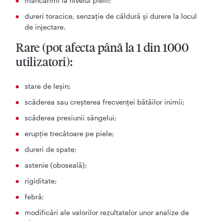
mâncărimi la nivelul pielii;
dureri toracice, senzaţie de căldură şi durere la locul
de injectare.
Rare (pot afecta până la 1 din 1000
utilizatori):
stare de leşin;
scăderea sau creşterea frecvenţei bătăilor inimii;
scăderea presiunii sângelui;
erupţie trecătoare pe piele;
dureri de spate;
astenie (oboseală);
rigiditate;
febră;
modificări ale valorilor rezultatelor unor analize de