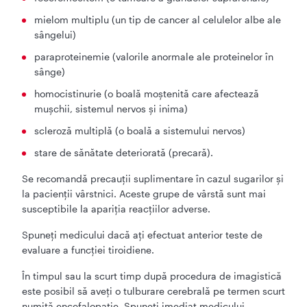
mielom multiplu (un tip de cancer al celulelor albe ale
sângelui)
paraproteinemie (valorile anormale ale proteinelor în
sânge)
homocistinurie (o boală moştenită care afectează
muşchii, sistemul nervos şi inima)
scleroză multiplă (o boală a sistemului nervos)
stare de sănătate deteriorată (precară).
Se recomandă precauţii suplimentare în cazul sugarilor şi
la pacienţii vârstnici. Aceste grupe de vârstă sunt mai
susceptibile la apariţia reacţiilor adverse.
Spuneţi medicului dacă aţi efectuat anterior teste de
evaluare a funcţiei tiroidiene.
În timpul sau la scurt timp după procedura de imagistică
este posibil să aveți o tulburare cerebrală pe termen scurt
numită encefalopatie. Spuneți imediat medicului