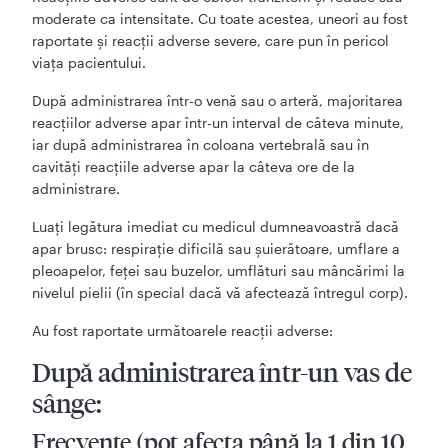
moderate ca intensitate. Cu toate acestea, uneori au fost
raportate şi reacţii adverse severe, care pun în pericol
viaţa pacientului.
După administrarea într-o venă sau o arteră, majoritarea
reacţiilor adverse apar într-un interval de câteva minute,
iar după administrarea în coloana vertebrală sau în
cavităţi reacţiile adverse apar la câteva ore de la
administrare.
Luaţi legătura imediat cu medicul dumneavoastră dacă
apar brusc: respiraţie dificilă sau şuierătoare, umflare a
pleoapelor, feţei sau buzelor, umflături sau mâncărimi la
nivelul pielii (în special dacă vă afectează întregul corp).
Au fost raportate următoarele reacţii adverse:
După administrarea într-un vas de
sânge:
Frecvente (pot afecta până la 1 din 10