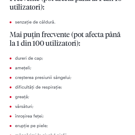
utilizatori):
senzaţie de căldură.
Mai puţin frecvente (pot afecta până
la 1 din 100 utilizatori):
dureri de cap;
ameţeli;
creşterea presiunii sângelui;
dificultăţi de respiraţie;
greaţă;
vărsături;
înroşirea feţei;
erupţie pe piele;