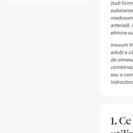
(sub formă
substanțe 
medoxomil
arterială,
elimine su
Inovum HCT
adulţi a c
de olmesa
combinați
sau o com
hidrocloro
1. C