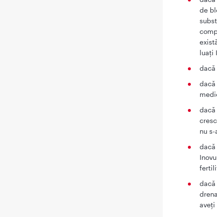
de bl
subst
compo
exist
luaţi
dacă 
dacă 
medic
dacă 
cresc
nu s-
dacă 
Inovu
fertil
dacă 
drena
aveţi 