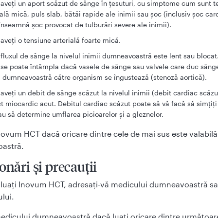
aveţi un aport scăzut de sânge în ţesuturi, cu simptome cum sunt t
ială mică, puls slab, bătăi rapide ale inimii sau şoc (inclusiv şoc ca
înseamnă şoc provocat de tulburări severe ale inimii).
aveţi o tensiune arterială foarte mică.
fluxul de sânge la nivelul inimii dumneavoastră este lent sau blocat
 se poate întâmpla dacă vasele de sânge sau valvele care duc sânge
 dumneavoastră către organism se îngustează (stenoză aortică).
aveţi un debit de sânge scăzut la nivelul inimii (debit cardiac scăz
ct miocardic acut. Debitul cardiac scăzut poate să vă facă să simţiţi
au să determine umflarea picioarelor şi a gleznelor.
novum HCT dacă oricare dintre cele de mai sus este valabilă
astră.
onări şi precauţii
ă luaţi Inovum HCT, adresaţi-vă medicului dumneavoastră s
lui.
edicului dumneavoastră dacă luaţi oricare dintre următoar