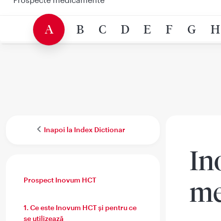
A
B
C
D
E
F
G
H
Inapoi la Index Dictionar
In
Prospect Inovum HCT
me
1. Ce este Inovum HCT şi pentru ce
se utilizează