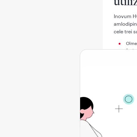
utili
Inovum HC
amlodipină
cele trei 
Olme
“anta
arter
Amlod
de ca
Hidro
tiazi
arter
rinic
Acţiunea 
arteriale.
Inovum HCT