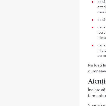
dacă 
arter
care 
dacă 
dacă 
lucru
inima
dacă 
infar
aer s
Nu luaţi I
dumneavo
Atenţi
Înainte s
farmacistu
Spuneţi m