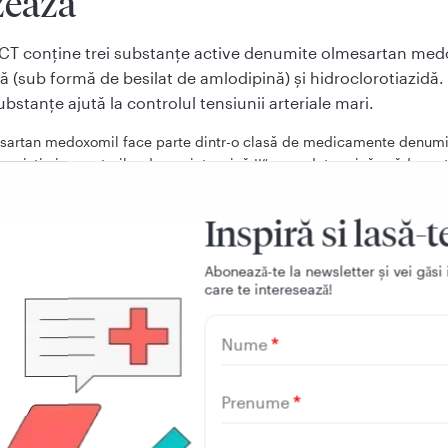
zează
T conţine trei substanţe active denumite olmesartan med
 (sub formă de besilat de amlodipină) şi hidroclorotiazidă.
substanţe ajută la controlul tensiunii arteriale mari.
sartan medoxomil face parte dintr-o clasă de medicamente denumi
gonişti ai receptorilor de angiotensină II”, care determină scăderea 
iale prin relaxarea vaselor de sânge.
ipina face parte dintr-o clasă de substanţe denumită “blocante ale
Inspiră si lasă-t
lciu”. Şi amlodipina scade tensiunea arterială prin relaxarea vaselo
Aboneazǎ-te la newsletter și vei gǎsi 
clorotiazida face parte dintr-o clasă de medicamente denumită diu
care te intereseazǎ!
dice (“comprimate pentru eliminarea apei”). Hidroclorotiazida scade
ială prin faptul că ajută organismul să elimine surplusul de lichide,
hii dumneavoastră să producă mai multă urină.
Nume
acestor substanţe contribuie la scăderea tensiunii dumnea
Prenume
 este utilizat pentru tratamentul tensiunii arteriale mari: