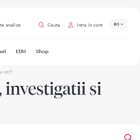
RO
te analize
Cauta
Intra in cont
uri
EDU
Shop
m HCT
investigatii si