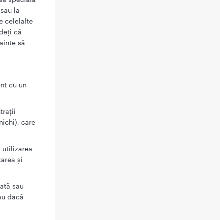
 sau la
e celelalte
deţi că
ainte să
ent cu un
raţii
nichi), care
 utilizarea
tarea şi
tată sau
sau dacă