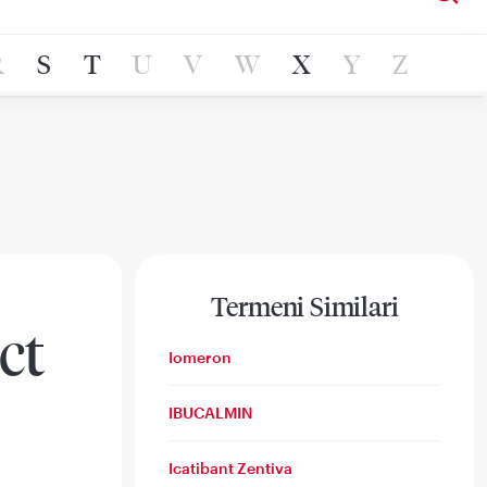
R
S
T
U
V
W
X
Y
Z
Termeni Similari
ct
Iomeron
IBUCALMIN
Icatibant Zentiva