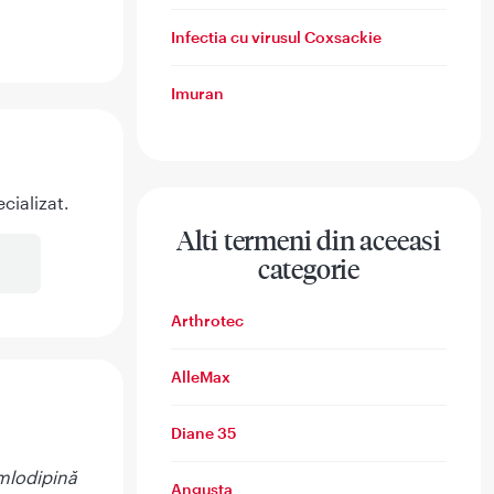
Infectia cu virusul Coxsackie
Imuran
cializat.
Alti termeni din aceeasi
categorie
Arthrotec
AlleMax
Diane 35
mlodipină
Angusta