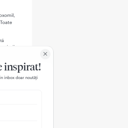
oxomil,
 Toate
tă
tensiunii
 canalelor
e inspirat!
r de sânge.
in inbox doar noutǎți
retice
 tensiunea
 făcând
voastră