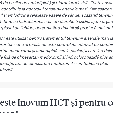
 de besilat de amlodipină) şi hidroclorotiazidă. Toate acest
contribuie la controlul tensiunii arteriale mari. Olmesartan
 și amlodipina relaxează vasele de sânge, scăzând tensiu
 în timp ce hidroclorotiazida, un diuretic tiazidic, ajută orga
rplusul de lichide, determinând rinichii să producă mai mul
 este utilizat pentru tratamentul tensiunii arteriale mari la
ăror tensiune arterială nu este controlată adecvat cu combi
rtan medoxomil și amlodipină sau la pacienţii care iau deja
e fixă de olmesartan medoxomil și hidroclorotiazidă plus a
binație fixă de olmesartan medoxomil și amlodipină plus
tiazidă.
e este Inovum HCT şi pentru c