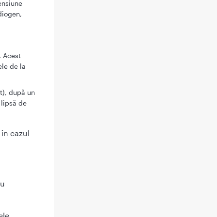
ensiune
rdiogen,
. Acest
le de la
ut), după un
 lipsă de
 în cazul
au
ele