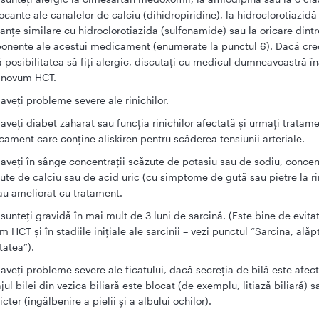
ocante ale canalelor de calciu (dihidropiridine), la hidroclorotiazidă
anţe similare cu hidroclorotiazida (sulfonamide) sau la oricare dintr
nente ale acestui medicament (enumerate la punctul 6). Dacă cre
ă posibilitatea să fiţi alergic, discutaţi cu medicul dumneavoastră în
 Inovum HCT.
aveţi probleme severe ale rinichilor.
aveţi diabet zaharat sau funcţia rinichilor afectată şi urmaţi tratam
ament care conţine aliskiren pentru scăderea tensiunii arteriale.
aveţi în sânge concentraţii scăzute de potasiu sau de sodiu, concent
ute de calciu sau de acid uric (cu simptome de gută sau pietre la ri
au ameliorat cu tratament.
sunteţi gravidă în mai mult de 3 luni de sarcină. (Este bine de evitat
m HCT şi în stadiile iniţiale ale sarcinii – vezi punctul “Sarcina, alăp
itatea”).
aveţi probleme severe ale ficatului, dacă secreţia de bilă este afec
jul bilei din vezica biliară este blocat (de exemplu, litiază biliară) 
icter (îngălbenire a pielii şi a albului ochilor).