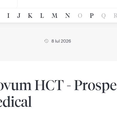
I
J
K
L
M
N
O
P
Q
8 Iul 2026
ovum HCT - Prospe
dical