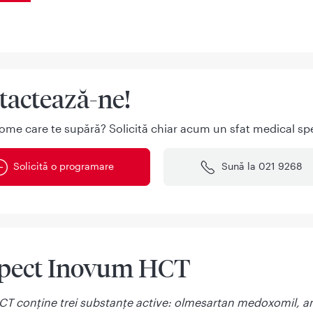
tactează-ne!
ome care te supără? Solicită chiar acum un sfat medical spe
Solicită o programare
Sună la 021 9268
pect Inovum HCT
T conţine trei substanţe active: olmesartan medoxomil, a