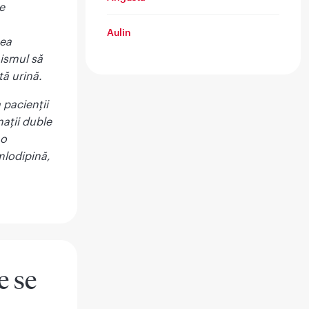
e
Aulin
nea
nismul să
tă urină.
 pacienţii
nații duble
 o
mlodipină,
e se