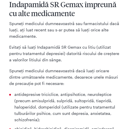
Indapamidă SR Gemax împreună
cu alte medicamente
Spuneţi medicului dumneavoastră sau farmacistului dacă
luaţi, aţi luat recent sau s-ar putea să luați orice alte
medicamente.
Evitați să luaţi Indapamidă SR Gemax cu litiu (utilizat
pentru tratamentul depresiei) datorită riscului de creştere
a valorilor litiului din sânge.
Spuneţi medicului dumneavoastră dacă luaţi oricare
dintre următoarele medicamente, deoarece unele măsuri
de precauție pot fi necesare:
antidepresive triciclice, antipsihotice, neuroleptice
(precum amisulpridă, sulpridă, sultopridă, tiapridă,
haloperidol, domperidol (utilizate pentru tratamentul
tulburărilor psihice, cum sunt depresia, anxietatea,
schizofrenia);
chinidină, hidrochinidină, disopiramidă, amiodaronă,