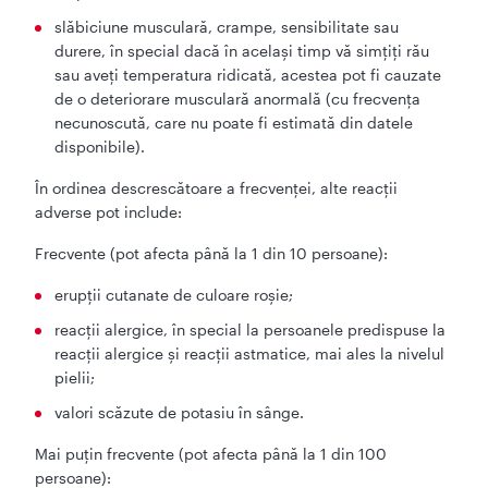
slăbiciune musculară, crampe, sensibilitate sau
durere, în special dacă în același timp vă simțiți rău
sau aveți temperatura ridicată, acestea pot fi cauzate
de o deteriorare musculară anormală (cu frecvența
necunoscută, care nu poate fi estimată din datele
disponibile).
În ordinea descrescătoare a frecvenței, alte reacții
adverse pot include:
Frecvente (pot afecta până la 1 din 10 persoane):
erupţii cutanate de culoare roșie;
reacţii alergice, în special la persoanele predispuse la
reacții alergice și reacții astmatice, mai ales la nivelul
pielii;
valori scăzute de potasiu în sânge.
Mai puţin frecvente (pot afecta până la 1 din 100
persoane):