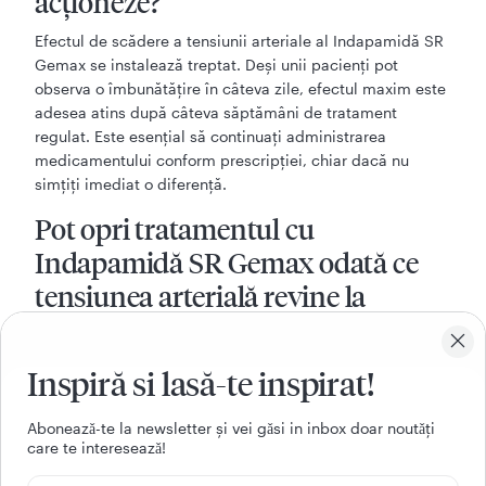
acționeze?
Efectul de scădere a tensiunii arteriale al Indapamidă SR
Gemax se instalează treptat. Deși unii pacienți pot
observa o îmbunătățire în câteva zile, efectul maxim este
adesea atins după câteva săptămâni de tratament
regulat. Este esențial să continuați administrarea
medicamentului conform prescripției, chiar dacă nu
simțiți imediat o diferență.
Pot opri tratamentul cu
Indapamidă SR Gemax odată ce
tensiunea arterială revine la
normal?
Nu trebuie să opriți tratamentul cu Indapamidă SR
Inspiră si lasă-te inspirat!
Gemax fără a consulta medicul dumneavoastră.
Hipertensiunea arterială este o afecțiune cronică, iar
Aboneazǎ-te la newsletter și vei gǎsi in inbox doar noutǎți
oprirea bruscă a medicamentației poate duce la o
care te intereseazǎ!
creștere periculoasă a tensiunii arteriale. Chiar dacă