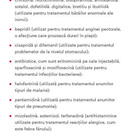
sotalol, dofetilidă, digitalice, bretiliu şi ibutilidă
(utilizate pentru tratamentul bătăilor anormale ale
inimii);
bepridil (utilizat pentru tratamentul anginei pectorale,
o afecțiune care provoacă dureri în piept);
cisapridă şi difemanil (utilizate pentru tratamentul
problemelor de la nivelul stomacului);
antibiotice, cum sunt eritromicină pe cale injectabilă,
sparfloxacină şi moxifloxacină (utilizate pentru
tratamentul infecțiilor bacteriene);
halofantrină (utilizată pentru tratamentul anumitor
tipuri de malarie);
pentamidină (utilizată pentru tratamentul anumitor
tipuri de pneumonie);
mizolastină, astemizol, terfenadină (antihistaminice
utilizate pentru tratamentul reacţiilor alergice, cum
este febra fânului);