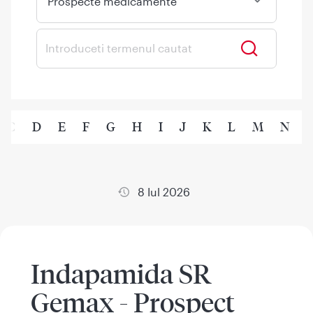
Prospecte medicamente
C
D
E
F
G
H
I
J
K
L
M
N
8 Iul 2026
Indapamida SR
Gemax - Prospect