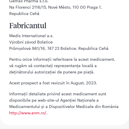
Gemax Pharma s.r.o.
Na Florenci 2116/15, Nové Město, 110 00 Praga 1,
Republica Cehă
Fabricantul
Medis International a.s.
Výrobní závod Bolatice
Průmyslová 961/16, 747 23 Bolatice, Republica Cehă
Pentru orice informații referitoare la acest medicament,
vă rugăm să contactați reprezentanța locală a
deținătorului autorizației de punere pe piață.
Acest prospect a fost revizuit în August, 2023.
Informaţii detaliate privind acest medicament sunt
disponibile pe web-site-ul Agenţiei Naţionale a
Medicamentului şi a Dispozitivelor Medicale din România
http://www.anm.ro/
.