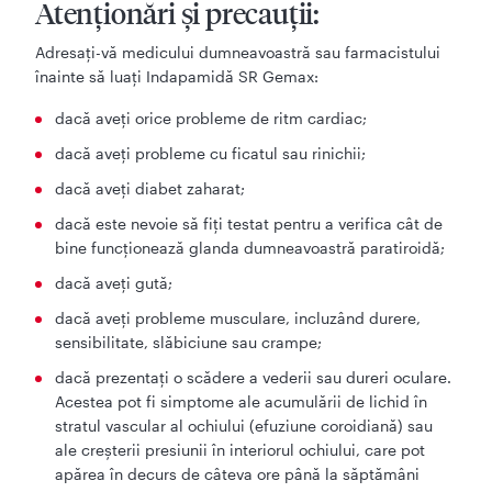
Atenţionări şi precauţii:
Adresaţi-vă medicului dumneavoastră sau farmacistului
înainte să luaţi Indapamidă SR Gemax:
dacă aveţi orice probleme de ritm cardiac;
dacă aveţi probleme cu ficatul sau rinichii;
dacă aveţi diabet zaharat;
dacă este nevoie să fiţi testat pentru a verifica cât de
bine funcţionează glanda dumneavoastră paratiroidă;
dacă aveţi gută;
dacă aveți probleme musculare, incluzând durere,
sensibilitate, slăbiciune sau crampe;
dacă prezentați o scădere a vederii sau dureri oculare.
Acestea pot fi simptome ale acumulării de lichid în
stratul vascular al ochiului (efuziune coroidiană) sau
ale creșterii presiunii în interiorul ochiului, care pot
apărea în decurs de câteva ore până la săptămâni