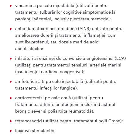
vincamină pe cale injectabilă (utilizată pentru
tratamentul tulburărilor cognitive simptomatice la
pacienții vârstnici, inclusiv pierderea memoriei;
antiinflamatoare nesteroidiene (AINS) utilizate pentru
ameliorarea durerii şi tratamentul inflamaţiei, cum
sunt ibuprofenul, sau dozele mari de acid
acetilsalicilic;
inhibitori ai enzimei de conversie a angiotensinei (ECA)
(utilizaţi pentru tratamentul tensiunii arteriale mari şi
insuficienţei cardiace congestive);
amfotericină B pe cale injectabilă (utilizată pentru
tratamentul infecţiilor fungice);
corticosteroizi pe cale orală (utilizați pentru
tratamentul diferitelor afecțiuni, incluzând astmul
bronşic sever şi poliartrita reumatoidă);
tetracosactid (utilizat pentru tratamentul bolii Crohn);
laxative stimulante;