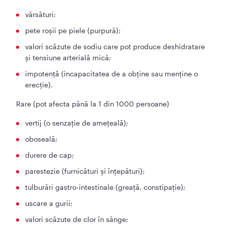
vărsături;
pete roșii pe piele (purpură);
valori scăzute de sodiu care pot produce deshidratare
şi tensiune arterială mică;
impotență (incapacitatea de a obține sau menține o
erecție).
Rare (pot afecta până la 1 din 1000 persoane)
vertij (o senzaţie de ameţeală);
oboseală;
durere de cap;
parestezie (furnicături şi înţepături);
tulburări gastro-intestinale (greaţă, constipaţie);
uscare a gurii;
valori scăzute de clor în sânge;