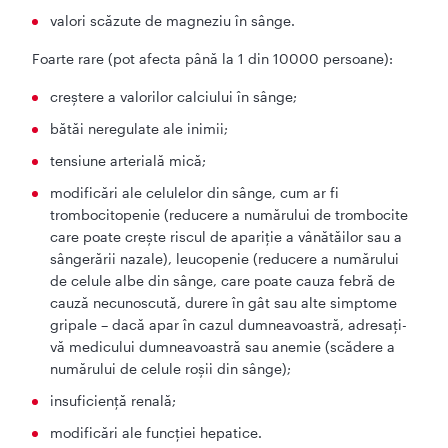
valori scăzute de magneziu în sânge.
Foarte rare (pot afecta până la 1 din 10000 persoane):
creştere a valorilor calciului în sânge;
bătăi neregulate ale inimii;
tensiune arterială mică;
modificări ale celulelor din sânge, cum ar fi
trombocitopenie (reducere a numărului de trombocite
care poate creşte riscul de apariţie a vânătăilor sau a
sângerării nazale), leucopenie (reducere a numărului
de celule albe din sânge, care poate cauza febră de
cauză necunoscută, durere în gât sau alte simptome
gripale – dacă apar în cazul dumneavoastră, adresați-
vă medicului dumneavoastră sau anemie (scădere a
numărului de celule roşii din sânge);
insuficienţă renală;
modificări ale funcției hepatice.