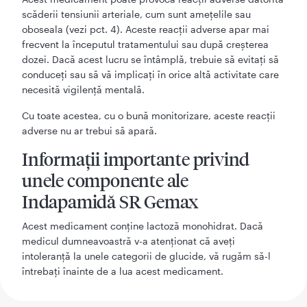
scăderii tensiunii arteriale, cum sunt ameţelile sau
oboseala (vezi pct. 4). Aceste reacţii adverse apar mai
frecvent la începutul tratamentului sau după creșterea
dozei. Dacă acest lucru se întâmplă, trebuie să evitați să
conduceți sau să vă implicați în orice altă activitate care
necesită vigilență mentală.
Cu toate acestea, cu o bună monitorizare, aceste reacții
adverse nu ar trebui să apară.
Informaţii importante privind
unele componente ale
Indapamidă SR Gemax
Acest medicament conţine lactoză monohidrat. Dacă
medicul dumneavoastră v-a atenţionat că aveţi
intoleranţă la unele categorii de glucide, vă rugăm să-l
întrebaţi înainte de a lua acest medicament.