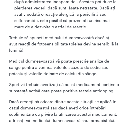
după administrarea indapamidei. Acestea pot duce la
pierderea vederii dacă sunt lăsate netratate. Dacă ați
avut vreodată o reacție alergică la penicilină sau
sulfonamide, este posibil să prezentați un risc mai
mare de a dezvolta o astfel de reacție.
Trebuie să spuneți medicului dumneavoastră dacă ați
avut reacții de fotosensibilitate (pielea devine sensibilă la
lumină).
Medicul dumneavoastră vă poate prescrie analize de
sânge pentru a verifica valorile scăzute de sodiu sau
potasiu şi valorile ridicate de calciu din sânge.
Sportivii trebuie avertizaţi că acest medicament conţine o
substanţă activă care poate pozitiva testele antidoping.
Dacă credeți că oricare dintre aceste situații se aplică în
cazul dumneavoastră sau dacă aveți orice întrebări
suplimentare cu privire la utilizarea acestui medicament,
adresați-vă medicului dumneavoastră sau farmacistului.