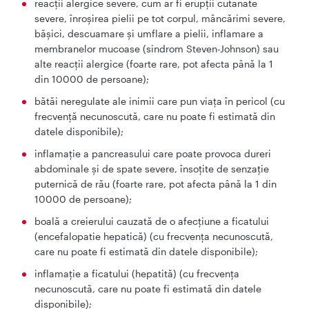
reacții alergice severe, cum ar fi erupții cutanate
severe, înroșirea pielii pe tot corpul, mâncărimi severe,
bășici, descuamare și umflare a pielii, inflamare a
membranelor mucoase (sindrom Steven-Johnson) sau
alte reacții alergice (foarte rare, pot afecta până la 1
din 10000 de persoane);
bătăi neregulate ale inimii care pun viața în pericol (cu
frecvență necunoscută, care nu poate fi estimată din
datele disponibile);
inflamație a pancreasului care poate provoca dureri
abdominale și de spate severe, însoțite de senzație
puternică de rău (foarte rare, pot afecta până la 1 din
10000 de persoane);
boală a creierului cauzată de o afecțiune a ficatului
(encefalopatie hepatică) (cu frecvența necunoscută,
care nu poate fi estimată din datele disponibile);
inflamație a ficatului (hepatită) (cu frecvența
necunoscută, care nu poate fi estimată din datele
disponibile);