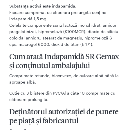
Substanţa activă este indapamida.
Fiecare comprimat cu eliberare prelungită conţine
indapamidă 1,5 mg.
Celelalte componente sunt: lactoză monohidrat, amidon
pregelatinizat, hipromeloză (K100MCR), dioxid de siliciu
coloidal anhidru, stearat de magneziu, hipromeloză 6
cps, macrogol 6000, dioxid de titan (E 171).
Cum arată Indapamidă SR Gemax
şi conţinutul ambalajului
Comprimate rotunde, biconvexe, de culoare albă până la
aproape albă.
Cutie cu 3 blistere din PVC/Al a câte 10 comprimate cu
eliberare prelungită.
Deţinătorul autorizaţiei de punere
pe piaţă și fabricantul