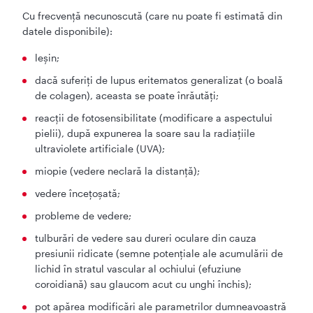
Cu frecvență necunoscută (care nu poate fi estimată din
datele disponibile):
leșin;
dacă suferiți de lupus eritematos generalizat (o boală
de colagen), aceasta se poate înrăutăți;
reacţii de fotosensibilitate (modificare a aspectului
pielii), după expunerea la soare sau la radiaţiile
ultraviolete artificiale (UVA);
miopie (vedere neclară la distanță);
vedere încețoșată;
probleme de vedere;
tulburări de vedere sau dureri oculare din cauza
presiunii ridicate (semne potențiale ale acumulării de
lichid în stratul vascular al ochiului (efuziune
coroidiană) sau glaucom acut cu unghi închis);
pot apărea modificări ale parametrilor dumneavoastră