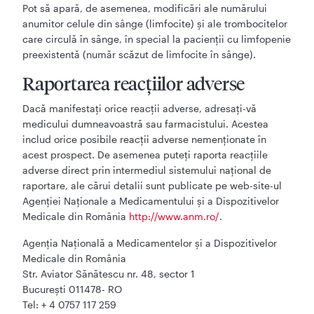
Pot să apară, de asemenea, modificări ale numărului
anumitor celule din sânge (limfocite) şi ale trombocitelor
care circulă în sânge, în special la pacienţii cu limfopenie
preexistentă (număr scăzut de limfocite în sânge).
Raportarea reacţiilor adverse
Dacă manifestaţi orice reacţii adverse, adresaţi-vă
medicului dumneavoastră sau farmacistului. Acestea
includ orice posibile reacţii adverse nemenţionate în
acest prospect. De asemenea puteţi raporta reacţiile
adverse direct prin intermediul sistemului național de
raportare, ale cărui detalii sunt publicate pe web-site-ul
Agenției Naționale a Medicamentului și a Dispozitivelor
Medicale din România
http://www.anm.ro/
.
Agenţia Naţională a Medicamentelor şi a Dispozitivelor
Medicale din România
Str. Aviator Sănătescu nr. 48, sector 1
Bucureşti 011478- RO
Tel: + 4 0757 117 259