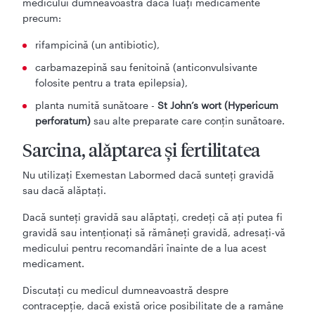
medicului dumneavoastră dacă luaţi medicamente
precum:
rifampicină (un antibiotic),
carbamazepină sau fenitoină (anticonvulsivante
folosite pentru a trata epilepsia),
planta numită sunătoare -
St John’s wort (Hypericum
perforatum)
sau alte preparate care conţin sunătoare.
Sarcina, alăptarea și fertilitatea
Nu utilizaţi Exemestan Labormed dacă sunteţi gravidă
sau dacă alăptaţi.
Dacă sunteţi gravidă sau alăptați, credeţi că aţi putea fi
gravidă sau intenţionaţi să rămâneţi gravidă, adresaţi-vă
medicului pentru recomandări înainte de a lua acest
medicament.
Discutaţi cu medicul dumneavoastră despre
contracepţie, dacă există orice posibilitate de a ramâne