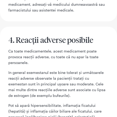
medicament, adresați-vă medicului dumneavoastră sau
farmacistului sau asistentei medicale.
4. Reacții adverse posibile
Ca toate medicamentele, acest medicament poate
provoca reacții adverse, cu toate că nu apar la toate
persoanele.
In general exemestanul este bine tolerat şi următoarele
reacţii adverse observate la pacienţii trataţi cu
exemestan sunt în principal uşoare sau moderate. Cele
mai multe dintre reacţiile adverse sunt asociate cu lipsa
de estrogen (de exemplu bufeurile).
Pot să apară hipersensibilitate, inflamația ficatului
(hepatită) și inflamația căilor biliare ale ficatului, care
provoacă îngălbenirea pielii (hepatită colestatică).