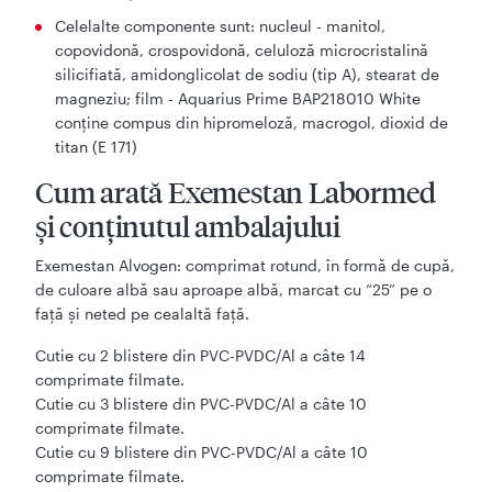
Celelalte componente sunt: nucleul - manitol,
copovidonă, crospovidonă, celuloză microcristalină
silicifiată, amidonglicolat de sodiu (tip A), stearat de
magneziu; film - Aquarius Prime BAP218010 White
conţine compus din hipromeloză, macrogol, dioxid de
titan (E 171)
Cum arată Exemestan Labormed
și conținutul ambalajului
Exemestan Alvogen: comprimat rotund, în formă de cupă,
de culoare albă sau aproape albă, marcat cu “25” pe o
faţă şi neted pe cealaltă faţă.
Cutie cu 2 blistere din PVC-PVDC/Al a câte 14
comprimate filmate.
Cutie cu 3 blistere din PVC-PVDC/Al a câte 10
comprimate filmate.
Cutie cu 9 blistere din PVC-PVDC/Al a câte 10
comprimate filmate.