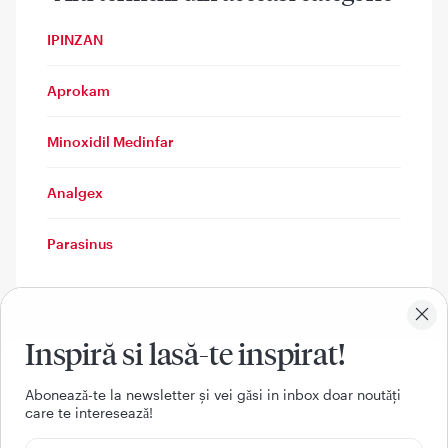
IPINZAN
Aprokam
Minoxidil Medinfar
Analgex
Parasinus
Inspiră si lasă-te inspirat!
Aboneazǎ-te la newsletter și vei gǎsi in inbox doar noutǎți
care te intereseazǎ!