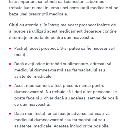
Este important să rețineți că Exemestan Labormed
trebuie luat numai în urma unei consultații medicale și pe
baza unei prescripții medicale.
Citiți cu atenție și în întregime acest prospect înainte de
a începe să utilizați acest medicament deoarece conține
informații importante pentru dumneavoastră.
Păstrați acest prospect. S-ar putea să fie necesar să-l
recitiți.
Dacă aveți orice întrebări suplimentare, adresați-vă
medicului dumneavoastră sau farmacistului sau
asistentei medicale.
Acest medicament a fost prescris numai pentru
dumneavoastră. Nu trebuie să-l dați altor persoane. Le
poate face rău, chiar dacă au aceleași semne de boală
ca dumneavoastră.
Dacă manifestați orice reacții adverse, adresați-vă
medicului dumneavoastră sau farmacistului sau
asistentei medicale. Acestea includ orice posibile