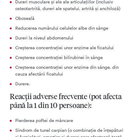
Dureri musculare şi ale ale articulaţiilor (inclusiv
osteotartrită, dureri ale spatelui, artrită şi anchiloză)
Oboseală
Reducerea numărului celulelor albe din sânge
Dureri la niveul abdomenului
Creșterea concentrației unor enzime ale ficatului
Creșterea concentrației bilirubinei în sânge
Creșterea concentrației unor enzime din sânge, din
cauza afectării ficatului
Durere.
Reacţii adverse frecvente (pot afecta
până la 1 din 10 persoane):
Pierderea poftei de mâncare
Sindrom de tunel carpian (o combinaţie de înţepături
şi furnicături, amorţire şi durere care afectează toată