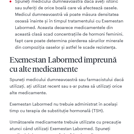
Spuneţi medicului dumneavoastră dacă aveţi istoric
sau suferiţi de orice boală care vă afectează oasele.
Medicul dumneavoastră vă poate măsura densitatea
osoasă înainte şi în timpul tratamentului cu Exemestan
Labormed. Aceasta deoarece medicamentele din
această clasă scad concentraţiile de hormoni feminini,
fapt care poate determina pierderea sărurilor minerale
din compoziţia oaselor şi astfel le scade rezistenţa.
Exemestan Labormed împreună
cu alte medicamente
Spuneți medicului dumneavoastră sau farmacistului dacă
utilizați, ați utilizat recent sau s-ar putea să utilizați orice
alte medicamente.
Exemestan Labormed nu trebuie administrat în acelaşi
timp cu terapia de substituţie hormonală (TSH).
Următoarele medicamente trebuie utilizate cu precauţie
atunci când utilizaţi Exemestan Labormed. Spuneţi