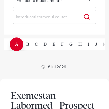
Prospecte medicamente
A
B
C
D
E
F
G
H
I
J
K
8 Iul 2026
Exemestan
Labormed - Prospect