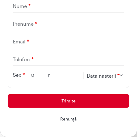
Descarcă aplicația
Nume
mobilă Regina Maria
Prenume
Email
Telefon
Sex
Data nasterii
M
F
Ai nevoie de ajutor? Discuta cu
Renunţă
Maria!