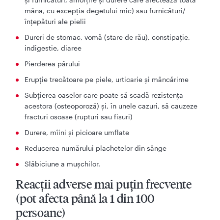
mâna, cu excepţia degetului mic) sau furnicături/
înțepături ale pielii
Dureri de stomac, vomă (stare de rău), constipaţie,
indigestie, diaree
Pierderea părului
Erupţie trecătoare pe piele, urticarie și mâncărime
Subţierea oaselor care poate să scadă rezistenţa
acestora (osteoporoză) și, în unele cazuri, să cauzeze
fracturi osoase (rupturi sau fisuri)
Durere, mîini şi picioare umflate
Reducerea numărului plachetelor din sânge
Slăbiciune a mușchilor.
Reacţii adverse mai puţin frecvente
(pot afecta până la 1 din 100
persoane)