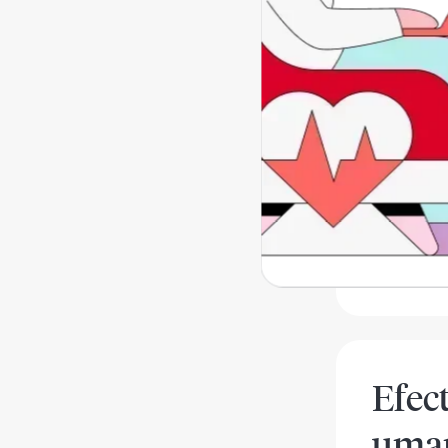
responsab
organismul
situatie e
sange.
Adrenalin
situatiei:
bronhiile.
pentru a p
fata situa
sistemului
anxietate
Efec
uma