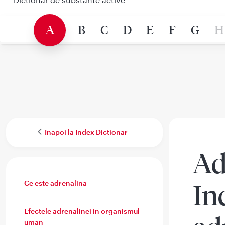
A
B
C
D
E
F
G
H
Inapoi la Index Dictionar
Ad
Ce este adrenalina
In
Efectele adrenalinei in organismul
uman