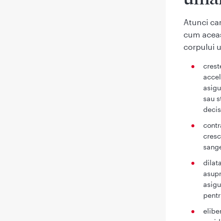
Atunci can
cum aceas
corpului 
crest
accel
asigu
sau s
decis
contr
cresc
sange
dilat
asupr
asigu
pentr
elibe