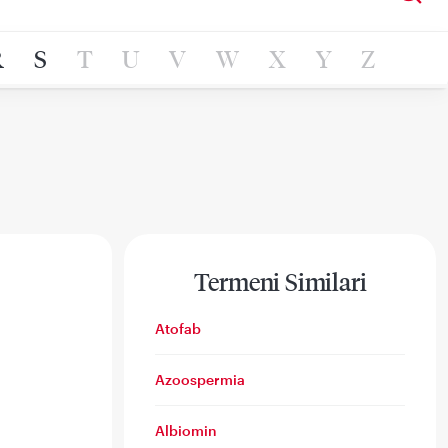
R
S
T
U
V
W
X
Y
Z
Termeni Similari
Atofab
Azoospermia
Albiomin