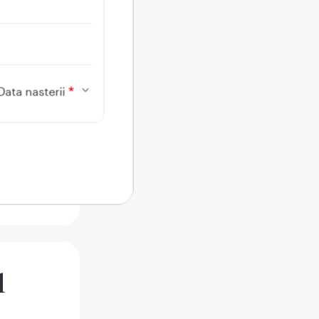
ci cand
sau o
a in
e fata
Data nasterii
teaza
l sanguin,
a face
cand
l