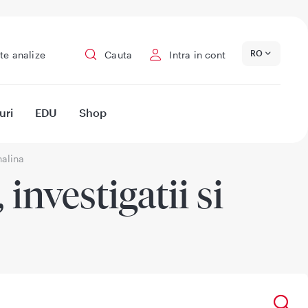
RO
te analize
Cauta
Intra in cont
uri
EDU
Shop
alina
investigatii si