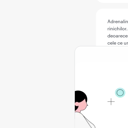
Adrenalin
rinichilo
deoarece 
cele ce u
organism,
administr
Ce e
Adrenalin
simpatomi
similare s