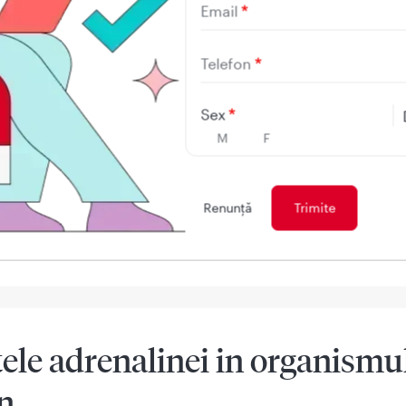
il pentru raspunsul organismului la stres sau pericol. Atun
Email
 este expus la un factor de stres, cum ar fi un pericol fizic 
motionala dificila, glandele suprarenale elibereaza adrenalin
Telefon
a actioneaza rapid pentru a pregati organismul pentru a fac
Sex
 accelereaza ritmul cardiac, creste tensiunea arteriala si dila
M
F
 De asemenea, creste aportul de glucoza si oxigenul la nive
utea oferi organismului energia de care are nevoie, pentru 
tiei respective. Adrenalina are, de asemenea, efecte asupra
Renunţă
 nervos central, crescand vigilenta si concentrarea si redu
a.
tele adrenalinei in organismu
n