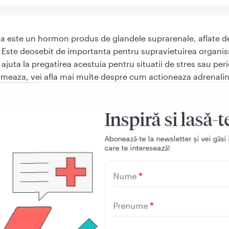
a este un hormon produs de glandele suprarenale, aflate 
r. Este deosebit de importanta pentru supravietuirea organi
ajuta la pregatirea acestuia pentru situatii de stres sau peri
rmeaza, vei afla mai multe despre cum actioneaza adrenalin
 in ce situatii este recomandata, care sunt modurile de
are, dar si ce reactii adverse si contraindicatii are acest m
Inspiră si lasă-t
Aboneazǎ-te la newsletter și vei gǎsi 
care te intereseazǎ!
ste adrenalina
Nume
a, cunoscuta si sub denumirea de epinefrina, este un hor
metic, ceea ce inseamna ca actioneaza prin producerea un
Prenume
timularii sistemului nervos simpatic. Sistemul nervos simpat