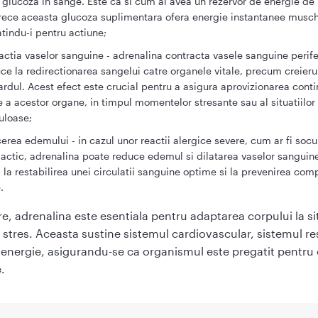
 glucoza in sange. Este ca si cum ai avea un rezervor de energie de
ece aceasta glucoza suplimentara ofera energie instantanee muschi
tindu-i pentru actiune;
actia vaselor sanguine - adrenalina contracta vasele sanguine perife
ce la redirectionarea sangelui catre organele vitale, precum creieru
rdul. Acest efect este crucial pentru a asigura aprovizionarea cont
 a acestor organe, in timpul momentelor stresante sau al situatiilor
uloase;
erea edemului - in cazul unor reactii alergice severe, cum ar fi socu
lactic, adrenalina poate reduce edemul si dilatarea vaselor sanguin
l la restabilirea unei circulatii sanguine optime si la prevenirea comp
.
e, adrenalina este esentiala pentru adaptarea corpului la sit
 stres. Aceasta sustine sistemul cardiovascular, sistemul res
 energie, asigurandu-se ca organismul este pregatit pentru 
.