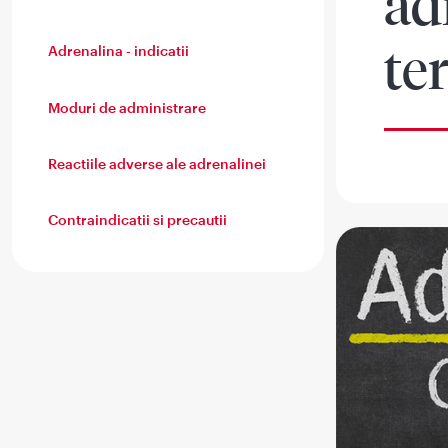
ad
te
Adrenalina - indicatii
Moduri de administrare
Reactiile adverse ale adrenalinei
Contraindicatii si precautii