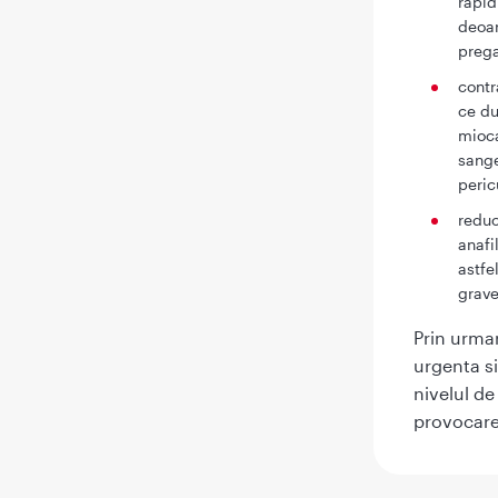
rapid
deoar
prega
contr
ce du
mioca
sange
peric
reduc
anafi
astfe
grave
Prin urmar
urgenta si
nivelul de
provocare