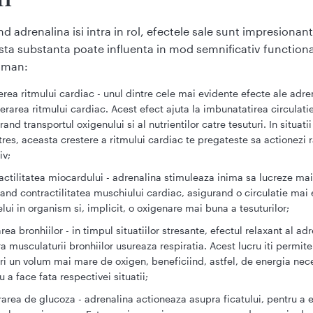
d adrenalina isi intra in rol, efectele sale sunt impresionant
ta substanta poate influenta in mod semnificativ function
uman:
erea ritmului cardiac - unul dintre cele mai evidente efecte ale adre
erarea ritmului cardiac. Acest efect ajuta la imbunatatirea circulati
rand transportul oxigenului si al nutrientilor catre tesuturi. In situati
tres, aceasta crestere a ritmului cardiac te pregateste sa actionezi r
iv;
actilitatea miocardului - adrenalina stimuleaza inima sa lucreze mai
and contractilitatea muschiului cardiac, asigurand o circulatie mai 
lui in organism si, implicit, o oxigenare mai buna a tesuturilor;
area bronhiilor - in timpul situatiilor stresante, efectul relaxant al ad
a musculaturii bronhiilor usureaza respiratia. Acest lucru iti permite
ri un volum mai mare de oxigen, beneficiind, astfel, de energia nec
u a face fata respectivei situatii;
rarea de glucoza - adrenalina actioneaza asupra ficatului, pentru a e