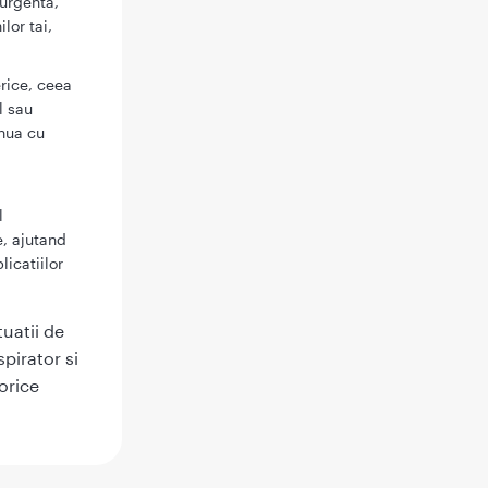
 urgenta,
lor tai,
rice, ceea
l sau
inua cu
l
e, ajutand
licatiilor
uatii de
pirator si
orice