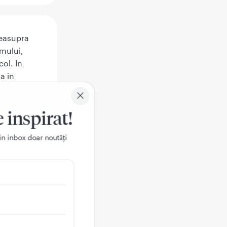
deasupra
smului,
col. In
a in
edicament.
e inspirat!
in inbox doar noutǎți
mon
or efecte
ic este