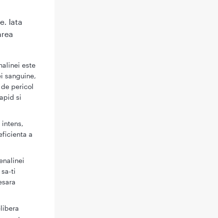
e. Iata
area
nalinei este
ei sanguine,
i de pericol
apid si
 intens,
eficienta a
renalinei
 sa-ti
esara
libera