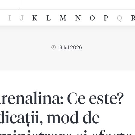
I
J
K
L
M
N
O
P
Q
8 Iul 2026
renalina: Ce este?
dicații, mod de