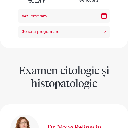
9.20
66
recenzii
Vezi program
Solicita programare
Examen citologic și
histopatologic
Dr. Nona Bejinariu