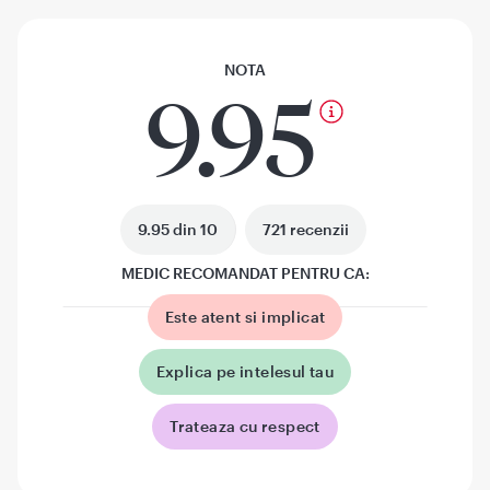
NOTA
9.95
9.95 din 10
721 recenzii
MEDIC RECOMANDAT PENTRU CA:
Este atent si implicat
Explica pe intelesul tau
Trateaza cu respect