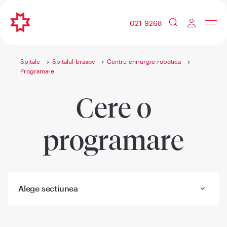
021 9268
Spitale
Spitalul-brasov
Centru-chirurgie-robotica
Programare
Cere o
programare
Alege sectiunea