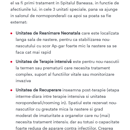
el va fi primi tratament in Spitalul Baneasa, in functie de
afectiunile lui, in cele 3 unitati speciale, pana va ajunge
in salonul de normoponderali ca apoi sa poata sa fie
externat:
Unitatea de Reanimare Neonatala
care este localizata
langa sala de nastere, pentru ca stabilizarea nou-
nascutului cu scor Ap-gar foarte mic la nastere sa se
faca cat mai rapid
Unitatea de Terapie intensivă
este pentru nou-nascutii
la termen sau prematurii care necesita tratament
complex, suport al functiilor vitale sau monitorizare
invaziva
Unitatea de Recuperare
inseamna post-terapie (etapa
interme-diara intre terapie intensiva si unitatea
noroponderali/rooming in). Spatiul este rezervat nou-
nascutilor cu greutate mica la nastere si grad
moderat de imaturitate a organelor care nu (mai)
necesita tratament intensiv, dar au totusi o capacitate
foarte redusa de aparare contra infectiilor. Crearea