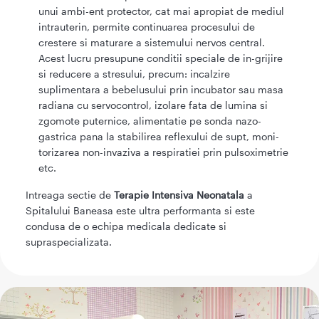
unui ambi-ent protector, cat mai apropiat de mediul
intrauterin, permite continuarea procesului de
crestere si maturare a sistemului nervos central.
Acest lucru presupune conditii speciale de in-grijire
si reducere a stresului, precum: incalzire
suplimentara a bebelusului prin incubator sau masa
radiana cu servocontrol, izolare fata de lumina si
zgomote puternice, alimentatie pe sonda nazo-
gastrica pana la stabilirea reflexului de supt, moni-
torizarea non-invaziva a respiratiei prin pulsoximetrie
etc.
Intreaga sectie de
Terapie Intensiva Neonatala
a
Spitalului Baneasa este ultra performanta si este
condusa de o echipa medicala dedicate si
supraspecializata.