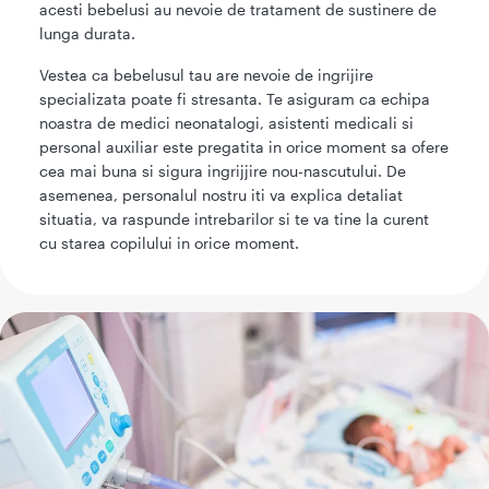
acesti bebelusi au nevoie de tratament de sustinere de
lunga durata.
Vestea ca bebelusul tau are nevoie de ingrijire
specializata poate fi stresanta. Te asiguram ca echipa
noastra de medici neonatalogi, asistenti medicali si
personal auxiliar este pregatita in orice moment sa ofere
cea mai buna si sigura ingrijjire nou-nascutului. De
asemenea, personalul nostru iti va explica detaliat
situatia, va raspunde intrebarilor si te va tine la curent
cu starea copilului in orice moment.