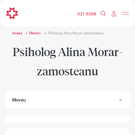
021 9268
Acasa
Medici
Psiholog Alina Morar-zamosteanu
Psiholog Alina Morar-
zamosteanu
Meniu