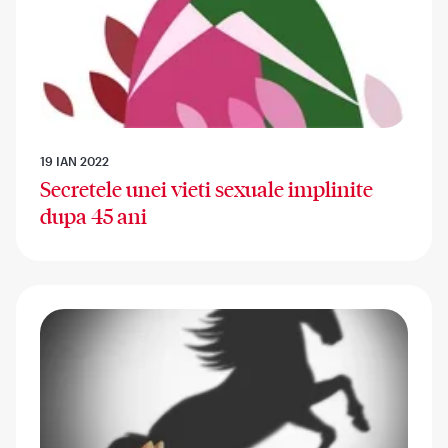
19 IAN 2022
Secretele unei vieti sexuale implinite
dupa 45 ani