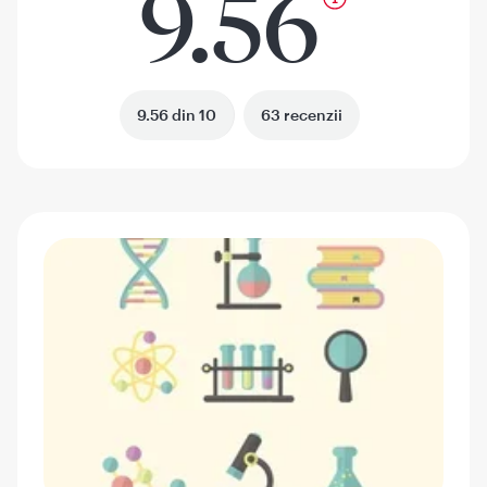
9.56
9.56 din 10
63 recenzii