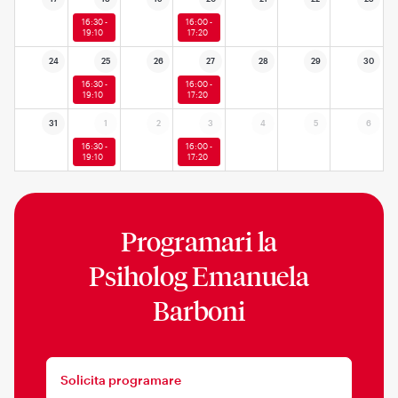
16:30 -
16:00 -
19:10
17:20
24
25
26
27
28
29
30
16:30 -
16:00 -
19:10
17:20
31
1
2
3
4
5
6
16:30 -
16:00 -
19:10
17:20
Programari la
Psiholog Emanuela
Barboni
Solicita programare