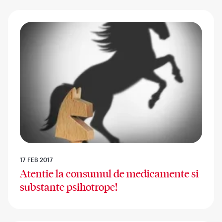
17 FEB 2017
Atentie la consumul de medicamente si
substante psihotrope!