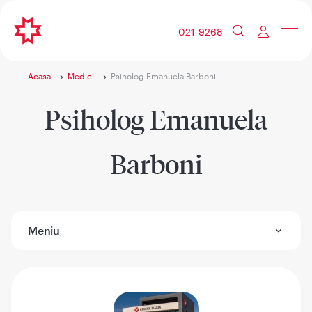
021 9268
Acasa
Medici
Psiholog Emanuela Barboni
Psiholog Emanuela
Barboni
Meniu