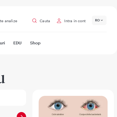
RO
te analize
Cauta
Intra in cont
uri
EDU
Shop
u