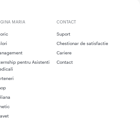
EGINA MARIA
CONTACT
toric
Suport
lori
Chestionar de satisfactie
anagement
Cariere
ternship pentru Asistenti
Contact
dicali
rteneri
hop
liana
netic
avet