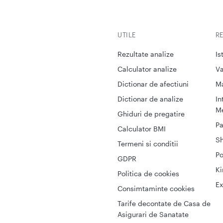
UTILE
R
Rezultate analize
Is
Calculator analize
Va
Dictionar de afectiuni
M
Dictionar de analize
In
Me
Ghiduri de pregatire
Pa
Calculator BMI
S
Termeni si conditii
Po
GDPR
Ki
Politica de cookies
Ex
Consimtaminte cookies
Tarife decontate de Casa de
Asigurari de Sanatate