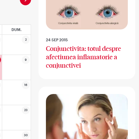
DUM.
24 SEP 2015
2
Conjunctivita: totul despre
afectiunea inflamatorie a
9
conjunctivei
16
23
30