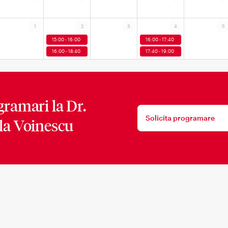
1
2
3
4
5
15:00 - 16:00
16:00 - 17:40
16:00 - 18:40
17:40 - 19:00
gramari la
Dr.
Solicita programare
la Voinescu