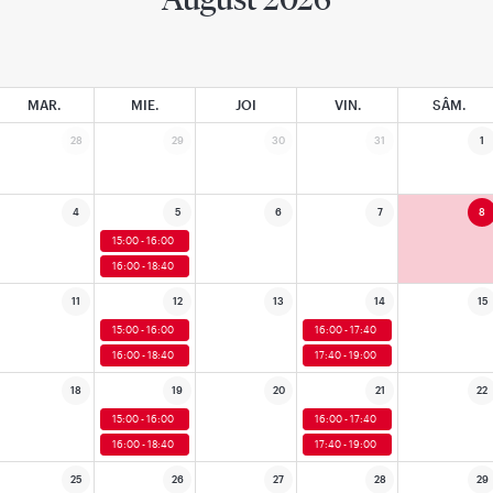
MAR.
MIE.
JOI
VIN.
SÂM.
28
29
30
31
1
4
5
6
7
8
15:00 - 16:00
16:00 - 18:40
11
12
13
14
15
15:00 - 16:00
16:00 - 17:40
16:00 - 18:40
17:40 - 19:00
18
19
20
21
22
15:00 - 16:00
16:00 - 17:40
16:00 - 18:40
17:40 - 19:00
25
26
27
28
29