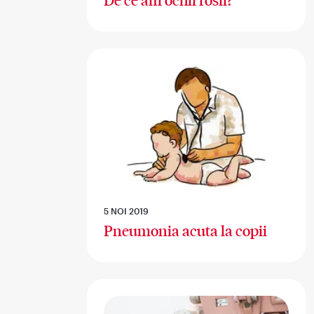
De ce am ochii rosii?
5 NOI 2019
Pneumonia acuta la copii