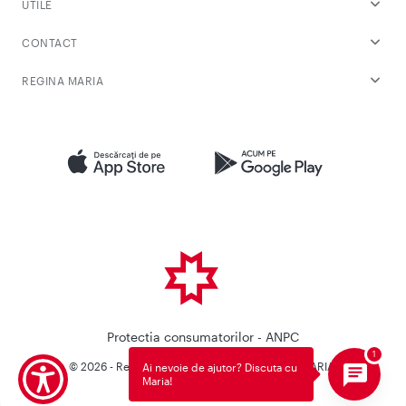
UTILE
CONTACT
REGINA MARIA
Protectia consumatorilor - ANPC
© 2026 - Reteaua Privata de Sanatate REGINA MARIA.
Ai nevoie de ajutor? Discuta cu
Maria!
Toate drepturile rezervate.