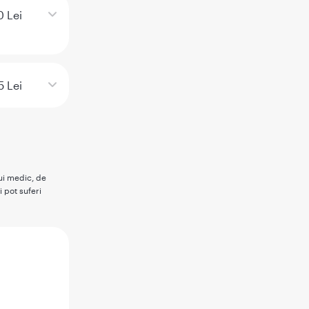
0 Lei
5 Lei
rui medic, de
i pot suferi