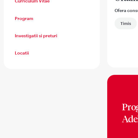
Curriculum Vitae
Ofera consul
Program
Timis
Investigatii si preturi
Locatii
Pro
Ade