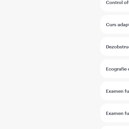
Control of
Curs adapt
Dezobstruc
Ecografie 
Examen fu
Examen fun