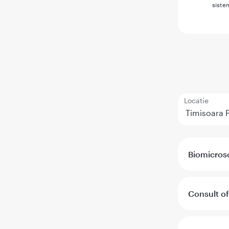
siste
Locatie
Biomicros
Consult o