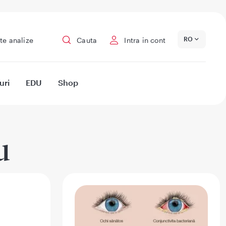
RO
te analize
Cauta
Intra in cont
uri
EDU
Shop
u