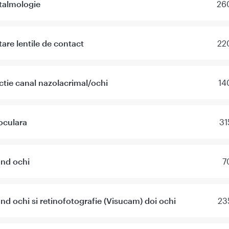
talmologie
260
are lentile de contact
22
tie canal nazolacrimal/ochi
14
oculara
31
nd ochi
7
d ochi si retinofotografie (Visucam) doi ochi
23