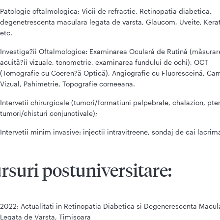
Patologie oftalmologica: Vicii de refractie, Retinopatia diabetica,
degenetrescenta maculara legata de varsta, Glaucom, Uveite, Kerat
etc.
Investiga?ii Oftalmologice: Examinarea Oculară de Rutină (măsurar
acuită?ii vizuale, tonometrie, examinarea fundului de ochi), OCT
(Tomografie cu Coeren?ă Optică), Angiografie cu Fluoresceină, Ca
Vizual, Pahimetrie, Topografie corneeana.
Intervetii chirurgicale (tumori/formatiuni palpebrale, chalazion, pter
tumori/chisturi conjunctivale);
Intervetii minim invasive: injectii intravitreene, sondaj de cai lacrim
rsuri postuniversitare:
2022: Actualitati in Retinopatia Diabetica si Degenerescenta Macul
Legata de Varsta, Timisoara