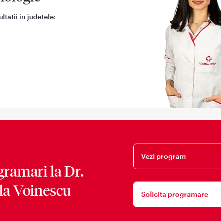
tatii in judetele:
Vezi program
gramari la
Dr.
la Voinescu
Solicita programare