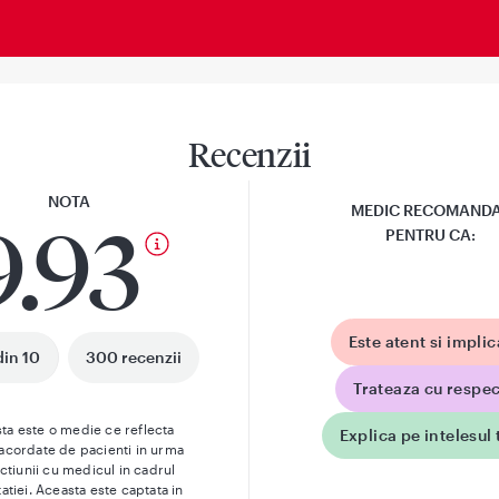
Recenzii
NOTA
MEDIC RECOMAND
9.93
PENTRU CA:
Este atent si implic
din 10
300 recenzii
Trateaza cu respec
ta este o medie ce reflecta
Explica pe intelesul 
 acordate de pacienti in urma
actiunii cu medicul in cadrul
atiei. Aceasta este captata in