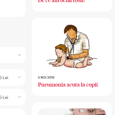
De ce am ochii rosii?
5 Lei
5 NOI 2019
Pneumonia acuta la copii
5 Lei