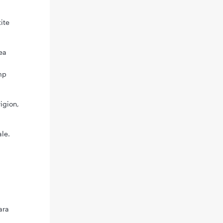
ite
ea
mp
igion,
ale.
ara