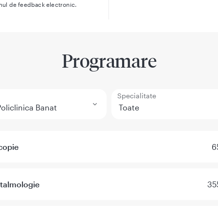
mul de feedback electronic.
Programare
Specialitate
copie
6
ftalmologie
35