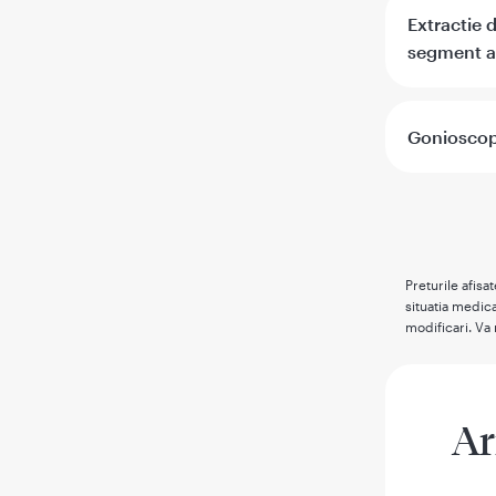
Extractie d
segment a
Gonioscop
Preturile afisa
situatia medica
modificari. Va 
Ar