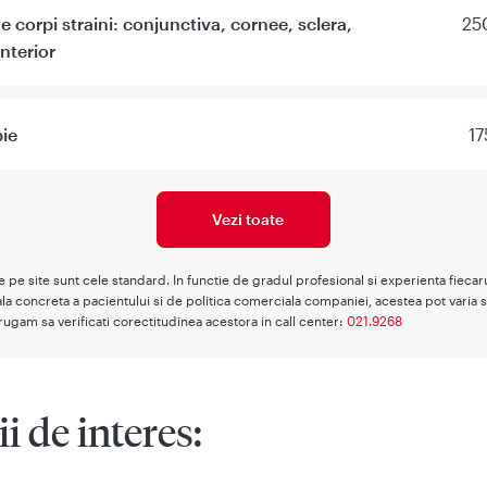
e corpi straini: conjunctiva, cornee, sclera,
25
nterior
ie
17
Vezi toate
te pe site sunt cele standard. In functie de gradul profesional si experienta fieca
la concreta a pacientului si de politica comerciala companiei, acestea pot varia s
rugam sa verificati corectitudinea acestora in call center:
021.9268
ii de interes: