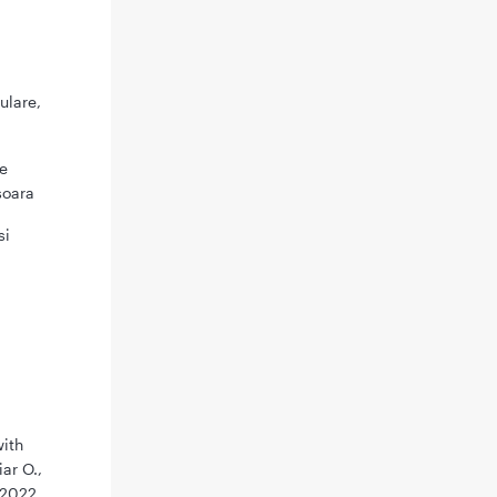
ulare,
ce
soara
si
with
ar O.,
 2022,