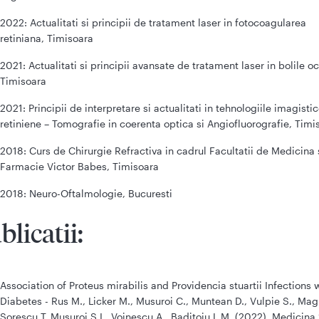
2022: Actualitati si principii de tratament laser in fotocoagularea
retiniana, Timisoara
2021: Actualitati si principii avansate de tratament laser in bolile oc
Timisoara
2021: Principii de interpretare si actualitati in tehnologiile imagisti
retiniene – Tomografie in coerenta optica si Angiofluorografie, Timi
2018: Curs de Chirurgie Refractiva in cadrul Facultatii de Medicina 
Farmacie Victor Babes, Timisoara
2018: Neuro-Oftalmologie, Bucuresti
blicatii:
Association of Proteus mirabilis and Providencia stuartii Infections 
Diabetes - Rus M., Licker M., Musuroi C., Muntean D., Vulpie S., Magi
Sorescu T, Musuroi S.I., Voinescu A., Baditoiu L.M. (2022), Medicina