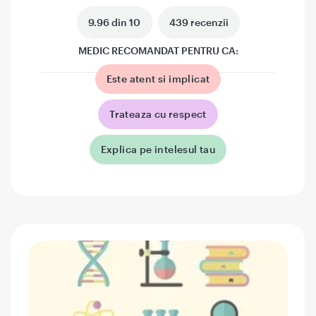
9.96 din 10
439 recenzii
MEDIC RECOMANDAT PENTRU CA:
Este atent si implicat
Trateaza cu respect
Explica pe intelesul tau