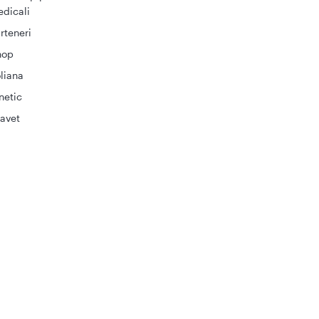
dicali
rteneri
hop
liana
netic
avet