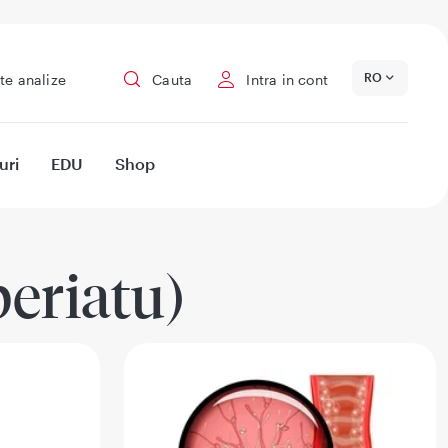
RO
te analize
Cauta
Intra in cont
uri
EDU
Shop
periatu)