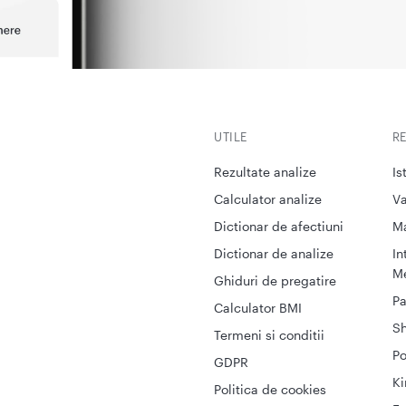
UTILE
R
Rezultate analize
Is
Calculator analize
Va
Dictionar de afectiuni
M
Dictionar de analize
In
Me
Ghiduri de pregatire
Pa
Calculator BMI
S
Termeni si conditii
Po
GDPR
Ki
Politica de cookies