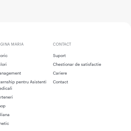
EGINA MARIA
CONTACT
toric
Suport
lori
Chestionar de satisfactie
anagement
Cariere
ternship pentru Asistenti
Contact
dicali
rteneri
hop
liana
netic