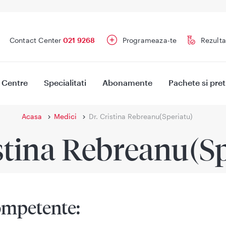
Contact Center
021 9268
Programeaza-te
Rezulta
Centre
Specialitati
Abonamente
Pachete si pret
Acasa
Medici
Dr. Cristina Rebreanu(Speriatu)
stina Rebreanu(S
mpetente: