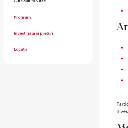
Curriculum Vitae
Program
Ar
Investigatii si preturi
Locatii
Parti
Inves
Me