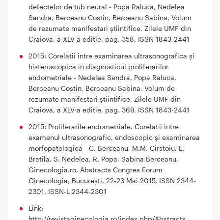
defectelor de tub neural - Popa Raluca, Nedelea
Sandra, Berceanu Costin, Berceanu Sabina, Volum
de rezumate manifestari știintifice, Zilele UMF din
Craiova, a XLV-a editie, pag. 358, ISSN 1843-2441
2015: Corelatii intre examinarea ultrasonografica și
histeroscopica in diagnosticul proliferarilor
endometriale - Nedelea Sandra, Popa Raluca,
Berceanu Costin, Berceanu Sabina, Volum de
rezumate manifestari știintifice, Zilele UMF din
Craiova, a XLV-a editie, pag. 369, ISSN 1843-2441
2015: Proliferarile endometriale. Corelatii intre
examenul ultrasonografic, endoscopic și examinarea
morfopatologica - C. Berceanu, M.M. Cirstoiu, E.
Bratila, S. Nedelea, R. Popa, Sabina Berceanu,
Ginecologia.ro, Abstracts Congres Forum
Ginecologia, București, 22-23 Mai 2015, ISSN 2344-
2301, ISSN-L 2344-2301
Link:
http://revistaginecologia.ro/index.php/Abstracts