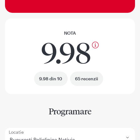
NOTA
9.98
9.98 din 10
65 recenzii
Programare
Locatie
Bucuresti Policlinica Nativia