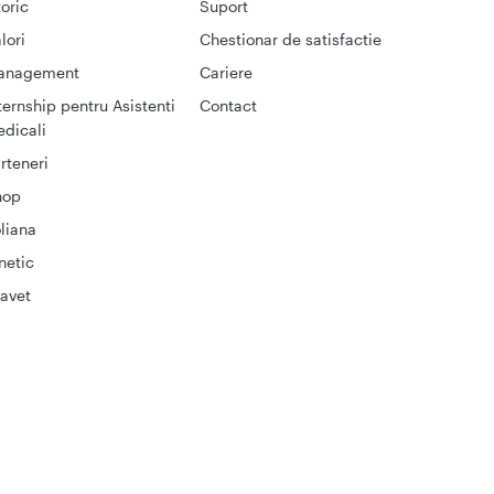
toric
Suport
lori
Chestionar de satisfactie
anagement
Cariere
ternship pentru Asistenti
Contact
dicali
rteneri
hop
liana
netic
avet