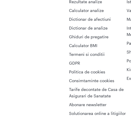
Rezultate analize
Is
Calculator analize
Va
Dictionar de afectiuni
M
Dictionar de analize
In
Me
Ghiduri de pregatire
Pa
Calculator BMI
S
Termeni si conditii
Po
GDPR
Ki
Politica de cookies
Ex
Consimtaminte cookies
Tarife decontate de Casa de
Asigurari de Sanatate
Abonare newsletter
Solutionarea online a litigiilor