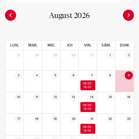
August 2026
LUN.
MAR.
MIE.
JOI
VIN.
SÂM.
DUM.
27
28
29
30
31
1
2
3
4
5
6
7
8
9
09:00 -
16:00
10
11
12
13
14
15
16
09:00 -
16:00
17
18
19
20
21
22
23
09:00 -
16:00