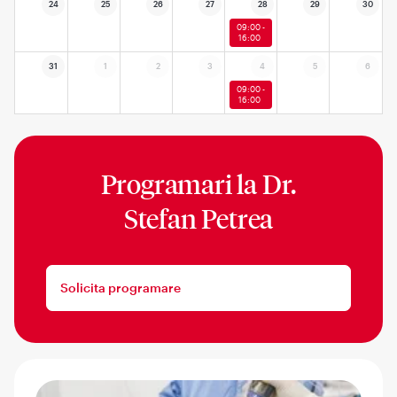
24
25
26
27
28
29
30
09:00 -
16:00
31
1
2
3
4
5
6
09:00 -
16:00
Programari la
Dr.
Stefan Petrea
Solicita programare