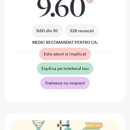
9.60
9.60 din 10
328 recenzii
MEDIC RECOMANDAT PENTRU CA:
Este atent si implicat
Explica pe intelesul tau
Trateaza cu respect