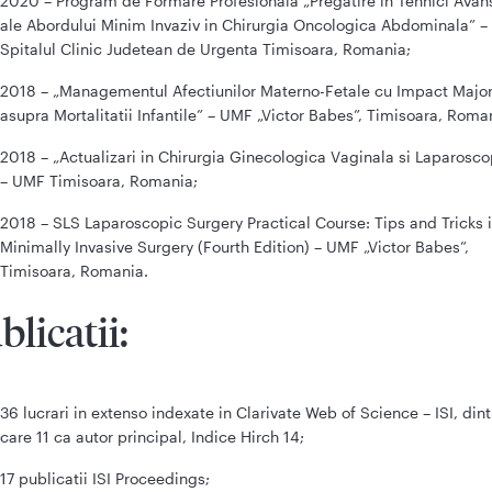
2020 – Program de Formare Profesionala „Pregatire in Tehnici Avan
ale Abordului Minim Invaziv in Chirurgia Oncologica Abdominala” –
Spitalul Clinic Judetean de Urgenta Timisoara, Romania;
2018 – „Managementul Afectiunilor Materno-Fetale cu Impact Majo
asupra Mortalitatii Infantile” – UMF „Victor Babes”, Timisoara, Roma
2018 – „Actualizari in Chirurgia Ginecologica Vaginala si Laparosco
– UMF Timisoara, Romania;
2018 – SLS Laparoscopic Surgery Practical Course: Tips and Tricks 
Minimally Invasive Surgery (Fourth Edition) – UMF „Victor Babes”,
Timisoara, Romania.
blicatii:
36 lucrari in extenso indexate in Clarivate Web of Science – ISI, dint
care 11 ca autor principal, Indice Hirch 14;
17 publicatii ISI Proceedings;