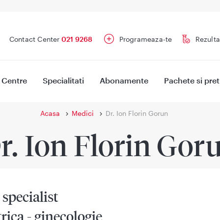
Contact Center
021 9268
Programeaza-te
Rezulta
Centre
Specialitati
Abonamente
Pachete si pret
Acasa
Medici
Dr. Ion Florin Gorun
r. Ion Florin Gor
specialist
rica - ginecologie