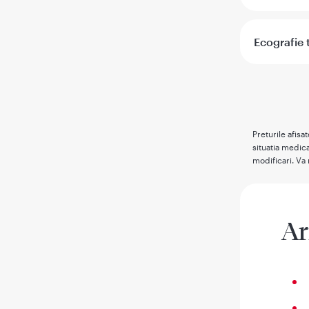
Ecografie 
Preturile afisa
situatia medica
modificari. Va 
Ar