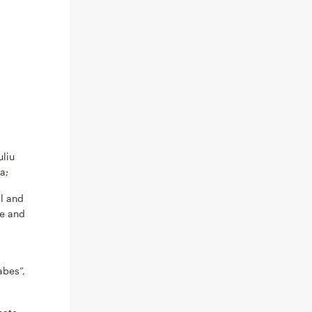
uliu
a;
l and
ne and
abes”,