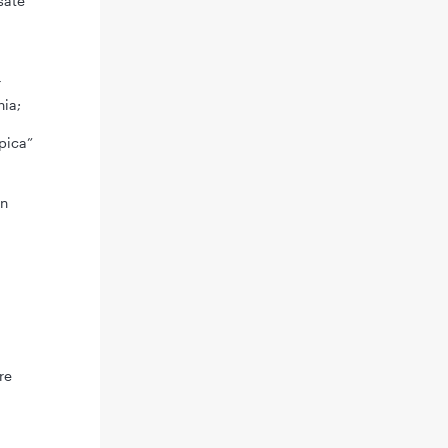
sate
r
nia;
pica”
in
re