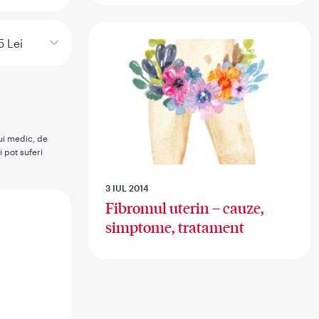
5 Lei
rui medic, de
i pot suferi
3 IUL 2014
Fibromul uterin – cauze,
simptome, tratament