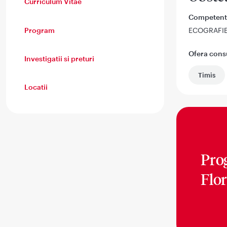
Curriculum Vitae
Competent
Program
ECOGRAFI
Ofera consul
Investigatii si preturi
Timis
Locatii
Pro
Flo