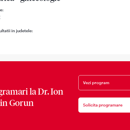
e:
E
tatii in judetele:
Vezi program
gramari la
Dr. Ion
rin Gorun
Solicita programare