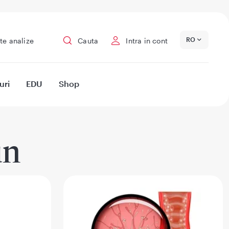
RO
te analize
Cauta
Intra in cont
uri
EDU
Shop
un