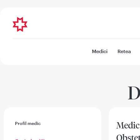
Medici
Retea
D
Medic 
Profil medic
Obstet