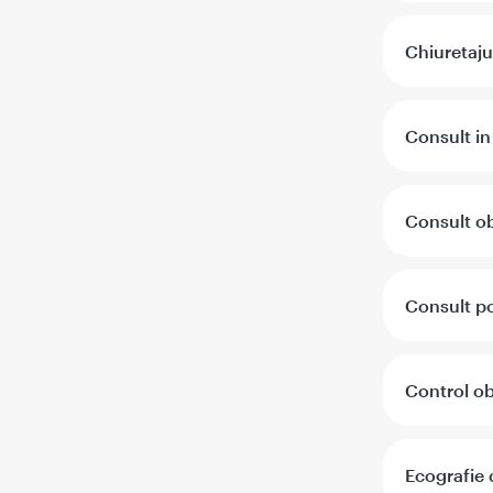
Chiuretajul
Consult in
Consult ob
Consult p
Control ob
Ecografie 