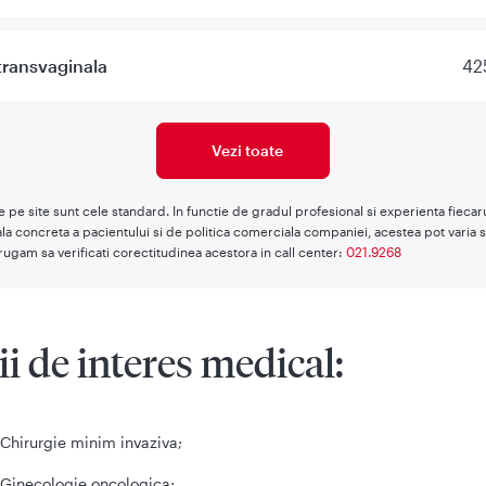
transvaginala
42
Vezi toate
te pe site sunt cele standard. In functie de gradul profesional si experienta fieca
la concreta a pacientului si de politica comerciala companiei, acestea pot varia s
rugam sa verificati corectitudinea acestora in call center:
021.9268
ii de interes medical:
Chirurgie minim invaziva;
Ginecologie oncologica;