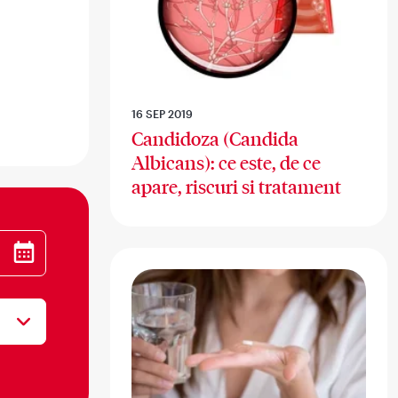
16 SEP 2019
Candidoza (Candida
Albicans): ce este, de ce
apare, riscuri si tratament