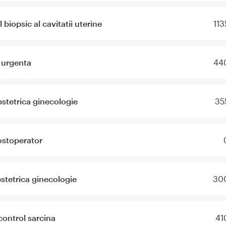
 biopsic al cavitatii uterine
113
 urgenta
440
stetrica ginecologie
35
ostoperator
stetrica ginecologie
300
control sarcina
41