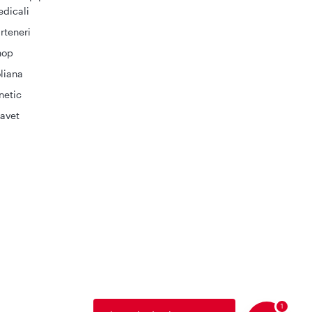
dicali
rteneri
hop
liana
netic
avet