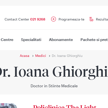
Contact Center
021 9268
Programeaza-te
Rezulta
Centre
Specialitati
Abonamente
Pachete si pret
Acasa
Medici
Dr. Ioana Ghiorghiu
r. Ioana Ghiorgh
Doctor in Stiinte Medicale
Policlinica The Light