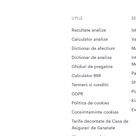
UTILE
R
Rezultate analize
Is
Calculator analize
Va
Dictionar de afectiuni
M
Dictionar de analize
In
Me
Ghiduri de pregatire
Pa
Calculator BMI
S
Termeni si conditii
Po
GDPR
Ki
Politica de cookies
Ex
Consimtaminte cookies
Tarife decontate de Casa de
Asigurari de Sanatate