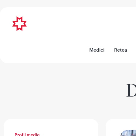
Medici
Retea
D
Profil medic