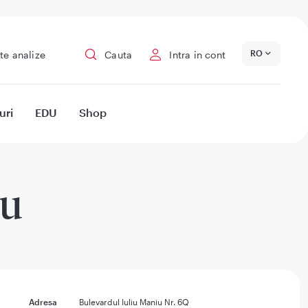
RO
te analize
Cauta
Intra in cont
uri
EDU
Shop
iu
Adresa
Bulevardul Iuliu Maniu Nr. 6Q