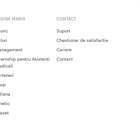
EGINA MARIA
CONTACT
toric
Suport
lori
Chestionar de satisfactie
anagement
Cariere
ternship pentru Asistenti
Contact
dicali
rteneri
hop
liana
netic
avet