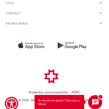
UTILE
CONTACT
REGINA MARIA
Protectia consumatorilor - ANPC
© 2026 - Reteaua Privata de Sanatate REGINA MARIA.
Ai nevoie de ajutor? Discuta cu
Maria!
Toate drepturile rezervate.