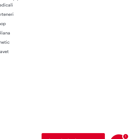
dicali
rteneri
hop
liana
netic
avet