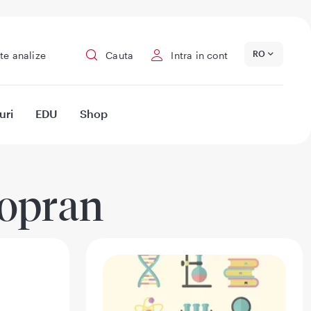
RO
te analize
Cauta
Intra in cont
uri
EDU
Shop
-opran