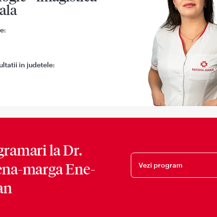
ala
e:
tatii in judetele:
gramari la
Dr.
ena-marga Ene-
Vezi program
an