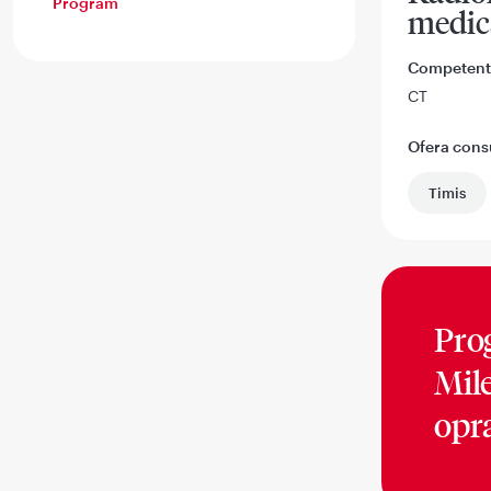
Program
medic
Competent
CT
Ofera consul
Timis
Pro
Mil
opr