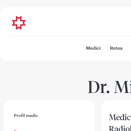
Medici
Retea
Dr. M
Medic 
Profil medic
Radiol