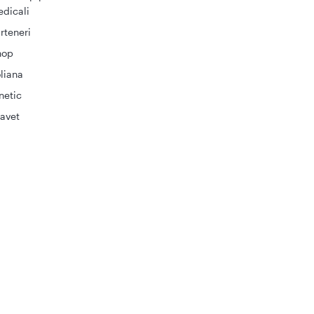
dicali
rteneri
hop
liana
netic
avet