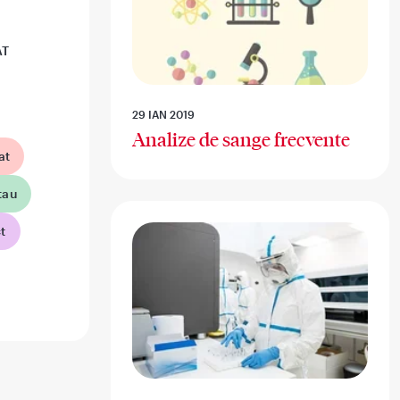
AT
29 IAN 2019
Analize de sange frecvente
at
tau
t