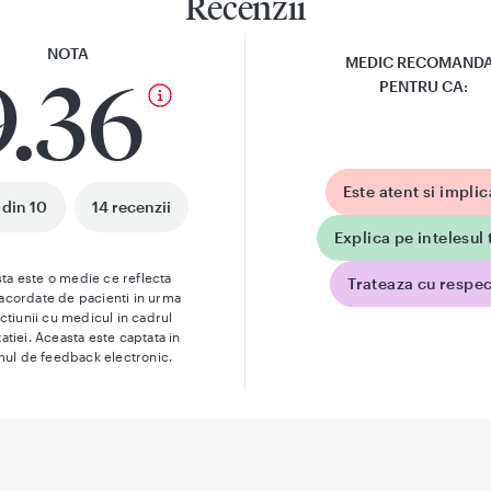
Recenzii
NOTA
MEDIC RECOMAND
9.36
PENTRU CA:
Este atent si implic
 din 10
14 recenzii
Explica pe intelesul 
ta este o medie ce reflecta
Trateaza cu respec
 acordate de pacienti in urma
actiunii cu medicul in cadrul
atiei. Aceasta este captata in
mul de feedback electronic.