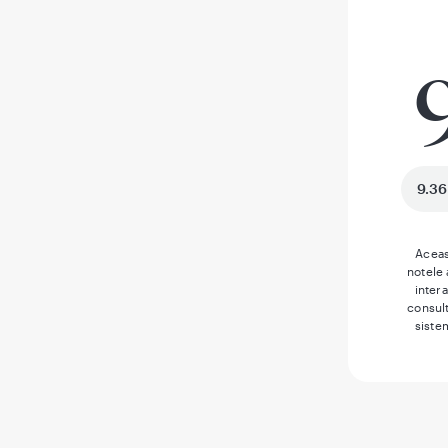
9.36
Aceas
notele
inter
consult
siste