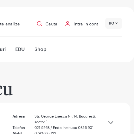
RO
te analize
Cauta
Intra in cont
uri
EDU
Shop
cu
Adresa
Str. George Enescu Nr. 14, Bucuresti,
sector 1
Telefon
021 9268 / Endo Institute: 0356 901
Mobil
0790.665.732