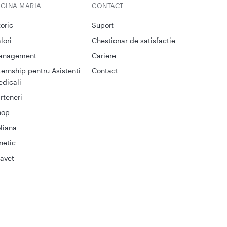
EGINA MARIA
CONTACT
toric
Suport
lori
Chestionar de satisfactie
anagement
Cariere
ternship pentru Asistenti
Contact
dicali
rteneri
hop
liana
netic
avet