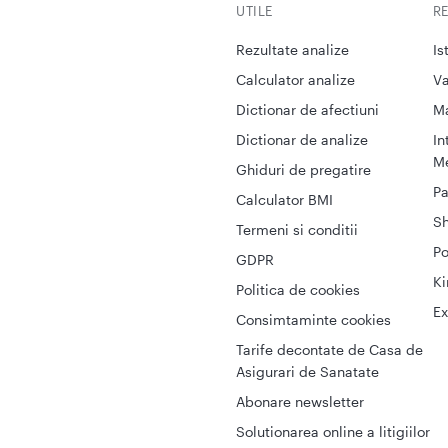
UTILE
R
Rezultate analize
Is
Calculator analize
Va
Dictionar de afectiuni
M
Dictionar de analize
In
Me
Ghiduri de pregatire
Pa
Calculator BMI
S
Termeni si conditii
Po
GDPR
Ki
Politica de cookies
Ex
Consimtaminte cookies
Tarife decontate de Casa de
Asigurari de Sanatate
Abonare newsletter
Solutionarea online a litigiilor