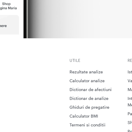
UTILE
R
Rezultate analize
Is
Calculator analize
Va
Dictionar de afectiuni
M
Dictionar de analize
In
Me
Ghiduri de pregatire
Pa
Calculator BMI
S
Termeni si conditii
Po