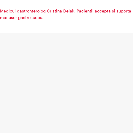
Medicul gastronterolog Cristina Deiak: Pacientii accepta si suporta
mai usor gastroscopia