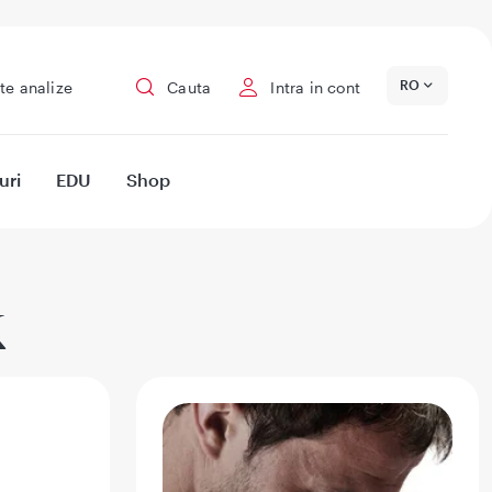
RO
te analize
Cauta
Intra in cont
uri
EDU
Shop
k