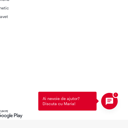
netic
avet
Ai nevoie de ajutor?
Discuta cu Maria!