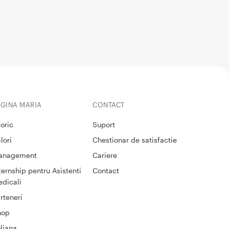
EGINA MARIA
CONTACT
toric
Suport
lori
Chestionar de satisfactie
anagement
Cariere
ternship pentru Asistenti
Contact
dicali
rteneri
hop
liana