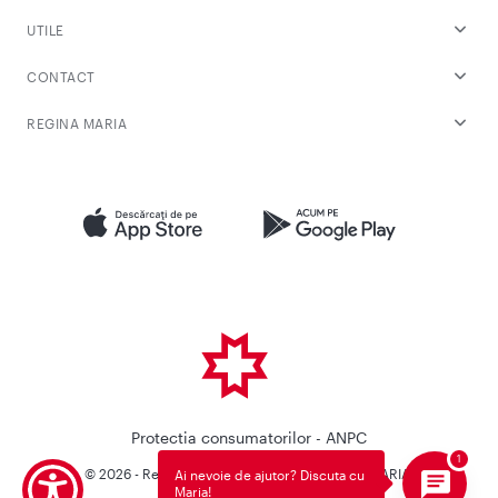
UTILE
CONTACT
REGINA MARIA
Protectia consumatorilor - ANPC
© 2026 - Reteaua Privata de Sanatate REGINA MARIA.
Ai nevoie de ajutor? Discuta cu
Maria!
Toate drepturile rezervate.