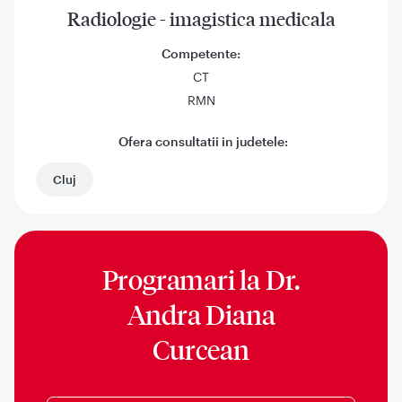
Radiologie - imagistica medicala
Competente:
CT
RMN
Ofera consultatii in judetele:
Cluj
Programari la
Dr.
Andra Diana
Curcean