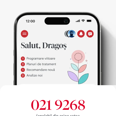
021 9268
(apelabil din orice retea