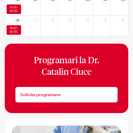
18:40 -
20:00
31
1
2
3
4
5
6
18:40 -
20:00
Programari la
Dr.
Catalin Ciuce
Solicita programare