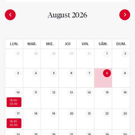
August 2026
LUN.
MAR.
MIE.
JOI
VIN.
SÂM.
DUM.
27
28
29
30
31
1
2
3
4
5
6
7
8
9
10
11
12
13
14
15
16
18:40 -
20:00
17
18
19
20
21
22
23
18:40 -
20:00
24
25
26
27
28
29
30